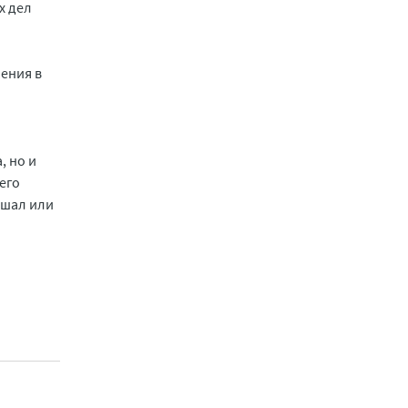
х дел
ения в
, но и
его
ышал или