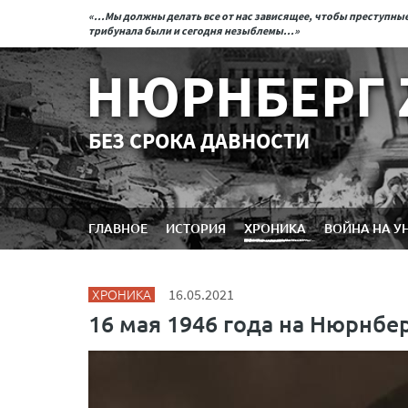
«...Мы должны делать все от нас зависящее, чтобы преступн
трибунала были и сегодня незыблемы...»
НЮРНБЕРГ 
БЕЗ СРОКА ДАВНОСТИ
ГЛАВНОЕ
ИСТОРИЯ
ХРОНИКА
ВОЙНА НА У
ХРОНИКА
16.05.2021
16 мая 1946 года на Нюрнбе