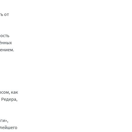
ть от
ность
лённых
нением.
сом, как
 Редера,
ги»,
алейшего