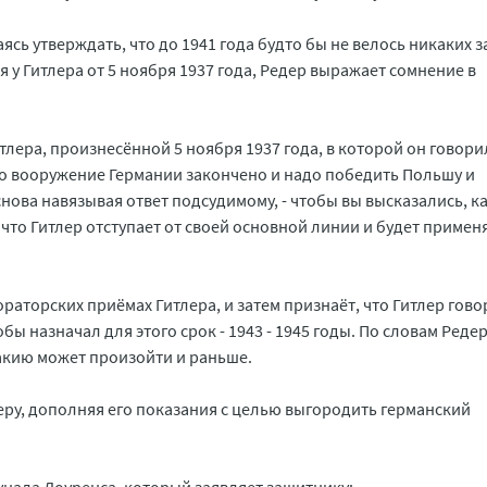
ясь утверждать, что до 1941 года будто бы не велось никаких 
 у Гитлера от 5 ноября 1937 года, Редер выражает сомнение в
лера, произнесённой 5 ноября 1937 года, в которой он говори
то вооружение Германии закончено и надо победить Польшу и
 снова навязывая ответ подсудимому, - чтобы вы высказались, к
, что Гитлер отступает от своей основной линии и будет примен
раторских приёмах Гитлера, и затем признаёт, что Гитлер гово
ы назначал для этого срок - 1943 - 1945 годы. По словам Редер
акию может произойти и раньше.
ру, дополняя его показания с целью выгородить германский