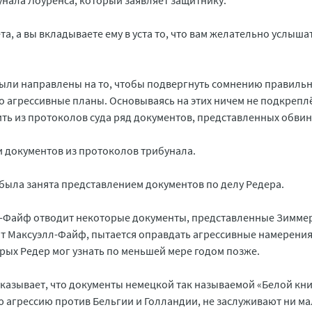
нала Лоуренса, который заявляет защитнику:
а, а вы вкладываете ему в уста то, что вам желательно услыша
ыли направлены на то, чтобы подвергнуть сомнению правиль
о агрессивные планы. Основываясь на этих ничем не подкреп
ть из протоколов суда ряд документов, представленных обви
и документов из протоколов трибунала.
 была занята представлением документов по делу Редера.
-Файф отводит некоторые документы, представленные Зиммер
т Максуэлл-Файф, пытается оправдать агрессивные намерения
орых Редер мог узнать по меньшей мере годом позже.
казывает, что документы немецкой так называемой «Белой кни
 агрессию против Бельгии и Голландии, не заслуживают ни м