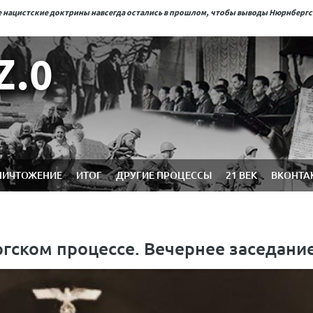
ые нацистские доктрины навсегда остались в прошлом, чтобы выводы Нюрнберг
Z.0
НИЧТОЖЕНИЕ
ИТОГ
ДРУГИЕ ПРОЦЕССЫ
21 ВЕК
ВКОНТА
ргском процессе. Вечернее заседани