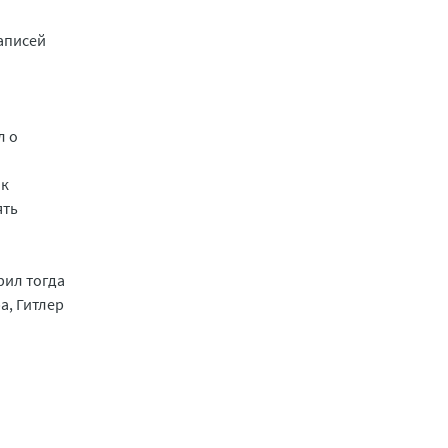
записей
л о
ак
ять
рил тогда
а, Гитлер