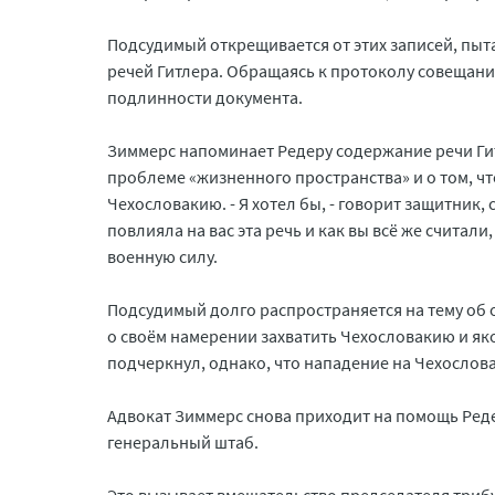
Подсудимый открещивается от этих записей, пыта
речей Гитлера. Обращаясь к протоколу совещания
подлинности документа.
Зиммерс напоминает Редеру содержание речи Гит
проблеме «жизненного пространства» и о том, ч
Чехословакию. - Я хотел бы, - говорит защитник,
повлияла на вас эта речь и как вы всё же считали
военную силу.
Подсудимый долго распространяется на тему об о
о своём намерении захватить Чехословакию и якоб
подчеркнул, однако, что нападение на Чехослов
Адвокат Зиммерс снова приходит на помощь Реде
генеральный штаб.