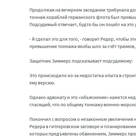
Продолжая на вечернем заседании трибунала до
тоннаж кораблей германского флота был превыш
Подсудимый отвечает, будто бы он пошёл на это
- Я сделал это для того, - говорит Редер, чтобы
превышение тоннажа якобы шло за счёт трюмов,
Защитник Зиммерс подсказывает подсудимому:
Это происходило из-за недостатка опыта в стро
ему версию.
Однако адвокату и это «объяснение» кажется не
гласящий, что по общему тоннажу военно-морск
Покончил с вопросом о незаконном увеличения 
Редера в гитлеровском заговоре и планировании 
которых предъявлены обвинением, Зиммерс прос