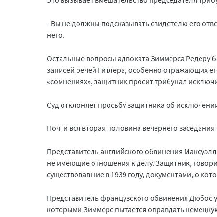
Это вызывает вмешательство председателя трибу
- Вы не должны подсказывать свидетелю его ответ
него.
Остальные вопросы адвоката Зиммерса Редеру б
записей речей Гитлера, особенно отражающих ег
«сомнениях», защитник просит трибунал исключи
Суд отклоняет просьбу защитника об исключени
Почти вся вторая половина вечернего заседания
Представитель английского обвинения Максуэлл
не имеющие отношения к делу. Защитник, говори
существовавшие в 1939 году, документами, о кот
Представитель французского обвинения Дюбос у
которыми Зиммерс пытается оправдать немецкую