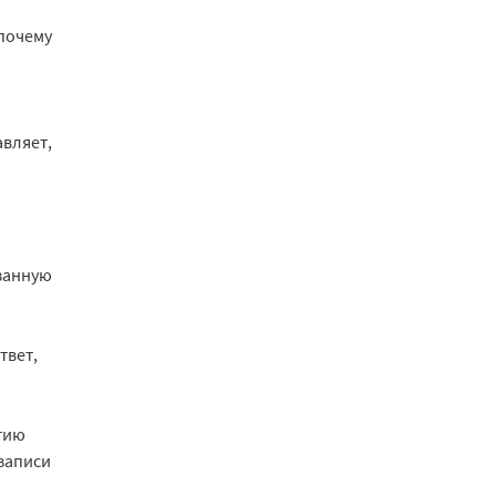
почему
авляет,
азанную
твет,
тию
 записи