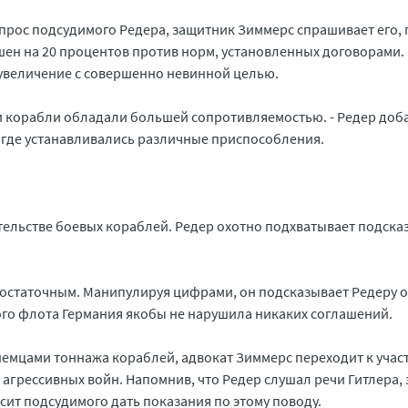
прос подсудимого Редера, защитник Зиммерс спрашивает его, 
ен на 20 процентов против норм, установленных договорами.
 увеличение с совершенно невинной целью.
 эти корабли обладали большей сопротивляемостью. - Редер доб
 где устанавливались различные приспособления.
ительстве боевых кораблей. Редер охотно подхватывает подск
достаточным. Манипулируя цифрами, он подсказывает Редеру о
ого флота Германия якобы не нарушила никаких соглашений.
немцами тоннажа кораблей, адвокат Зиммерс переходит к учас
агрессивных войн. Напомнив, что Редер слушал речи Гитлера,
ит подсудимого дать показания по этому поводу.