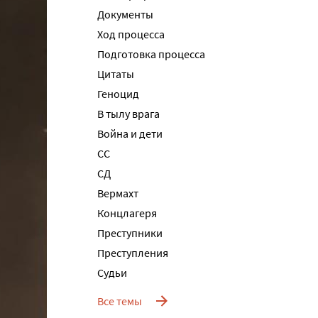
Документы
Ход процесса
Подготовка процесса
Цитаты
Геноцид
В тылу врага
Война и дети
СС
СД
Вермахт
Концлагеря
Преступники
Преступления
Судьи
Все темы