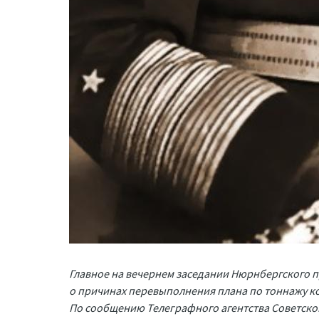
Главное на вечернем заседании Нюрнбергского п
о причинах перевыполнения плана по тоннажу к
По сообщению Телеграфного агентства Советско