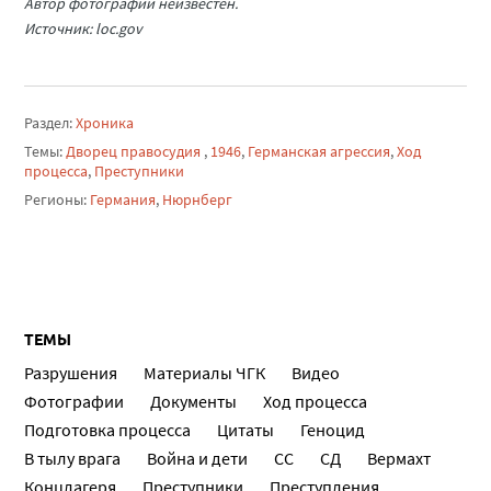
Автор фотографии неизвестен.
Источник: loc.gov
Раздел:
Хроника
Темы:
Дворец правосудия
,
1946
,
Германская агрессия
,
Ход
процесса
,
Преступники
Регионы:
Германия
,
Нюрнберг
ТЕМЫ
Разрушения
Материалы ЧГК
Видео
Фотографии
Документы
Ход процесса
Подготовка процесса
Цитаты
Геноцид
В тылу врага
Война и дети
СС
СД
Вермахт
Концлагеря
Преступники
Преступления