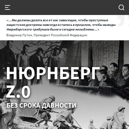
«...Мы должны делать все от нас зависящее, чтобы преступные
нацистские доктрины навсегда остались в прошлом, чтобы выводы
Нюрнбергского трибунала были и сегодня незыблемы...»
Владимир Путин, Президент Российской Федерации
НЮРНБЕРГ
Z.0
БЕЗ СРОКА ДАВНОСТИ