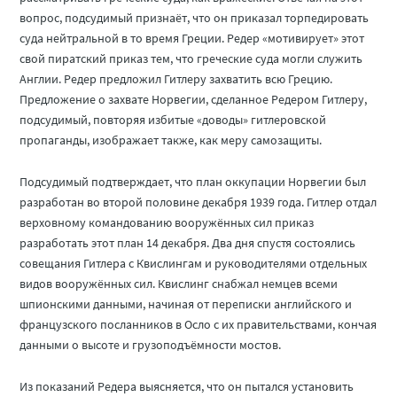
вопрос, подсудимый признаёт, что он приказал торпедировать
суда нейтральной в то время Греции. Редер «мотивирует» этот
свой пиратский приказ тем, что греческие суда могли служить
Англии. Редер предложил Гитлеру захватить всю Грецию.
Предложение о захвате Норвегии, сделанное Редером Гитлеру,
подсудимый, повторяя избитые «доводы» гитлеровской
пропаганды, изображает также, как меру самозащиты.
Подсудимый подтверждает, что план оккупации Норвегии был
разработан во второй половине декабря 1939 года. Гитлер отдал
верховному командованию вооружённых сил приказ
разработать этот план 14 декабря. Два дня спустя состоялись
совещания Гитлера с Квислингам и руководителями отдельных
видов вооружённых сил. Квислинг снабжал немцев всеми
шпионскими данными, начиная от переписки английского и
французского посланников в Осло с их правительствами, кончая
данными о высоте и грузоподъёмности мостов.
Из показаний Редера выясняется, что он пытался установить