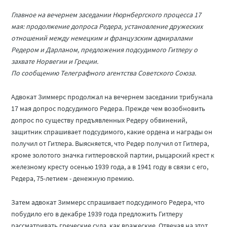
Главное на вечернем заседании Нюрнбергского процесса 17
мая: продолжение допроса Редера, установление дружеских
отношений между немецким и французским адмиралами
Редером и Дарланом, предложения подсудимого Гитлеру о
захвате Норвегии и Греции.
По сообщению Телеграфного агентства Советского Союза.
Адвокат Зиммерс продолжал на вечернем заседании трибунала
17 мая допрос подсудимого Редера. Прежде чем возобновить
допрос по существу предъявленных Редеру обвинений,
защитник спрашивает подсудимого, какие ордена и награды он
получил от Гитлера. Выясняется, что Редер получил от Гитлера,
кроме золотого значка гитлеровской партии, рыцарский крест к
железному кресту осенью 1939 года, а в 1941 году в связи с его,
Редера, 75-летием - денежную премию.
Затем адвокат Зиммерс спрашивает подсудимого Редера, что
побудило его в декабре 1939 года предложить Гитлеру
рассматривать греческие суда, как вражеские. Отвечая на этот