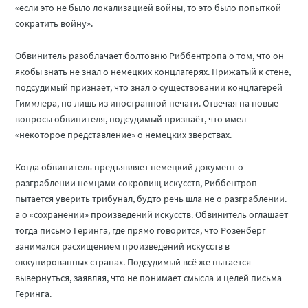
«если это не было локализацией войны, то это было попыткой
сократить войну».
Обвинитель разоблачает болтовню Риббентропа о том, что он
якобы знать не знал о немецких концлагерях. Прижатый к стене,
подсудимый признаёт, что знал о существовании концлагерей
Гиммлера, но лишь из иностранной печати. Отвечая на новые
вопросы обвинителя, подсудимый признаёт, что имел
«некоторое представление» о немецких зверствах.
Когда обвинитель предъявляет немецкий документ о
разграблении немцами сокровищ искусств, Риббентроп
пытается уверить трибунал, будто речь шла не о разграблении.
а о «сохранении» произведений искусств. Обвинитель оглашает
тогда письмо Геринга, где прямо говорится, что Розенберг
занимался расхищением произведений искусств в
оккупированных странах. Подсудимый всё же пытается
вывернуться, заявляя, что не понимает смысла и целей письма
Геринга.