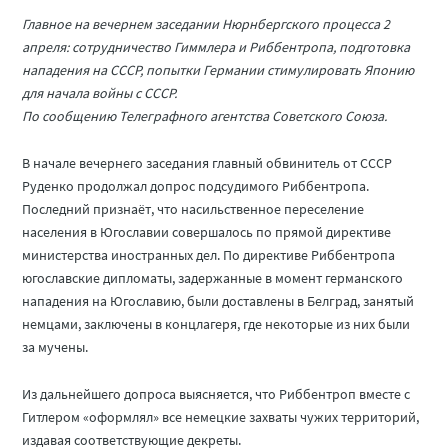
Главное на вечернем заседании Нюрнбергского процесса 2
апреля: сотрудничество Гиммлера и Риббентропа, подготовка
нападения на СССР, попытки Германии стимулировать Японию
для начала войны с СССР.
По сообщению Телеграфного агентства Советского Союза.
В начале вечернего заседания главный обвинитель от СССР
Руденко продолжал допрос подсудимого Риббентропа.
Последний признаёт, что насильственное переселение
населения в Югославии совершалось по прямой директиве
министерства иностранных дел. По директиве Риббентропа
югославские дипломаты, задержанные в момент германского
нападения на Югославию, были доставлены в Белград, занятый
немцами, заключены в концлагеря, где некоторые из них были
за мучены.
Из дальнейшего допроса выясняется, что Риббентроп вместе с
Гитлером «оформлял» все немецкие захваты чужих территорий,
издавая соответствующие декреты.