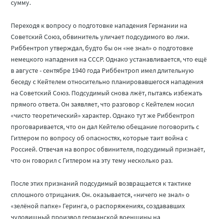
сумму.
Переходя к вопросу о подготовке нападения Германии на
Советский Союз, обвинитель уличает подсудимого во лжи.
Риббентроп утверждал, будто бы он «не знал» о подготовке
немецкого нападения на СССР. Однако устанавливается, что ещё
в августе - сентябре 1940 года Риббентроп имел длительную
беседу с Кейтелем относительно планировавшегося нападения
на Советский Союз. Подсудимый снова лжёт, пытаясь избежать
прямого ответа. Он заявляет, что разговор с Кейтелем носил
«чисто теоретический» характер. Однако тут же Риббентроп
проговаривается, что он дал Кейтелю обещание поговорить с
Гитлером по вопросу об опасностях, которые таит война с
Россией. Отвечая на вопрос обвинителя, подсудимый признаёт,
что он говорил с Гитлером на эту тему несколько раз.
После этих признаний подсудимый возвращается к тактике
сплошного отрицания. Он. оказывается, «ничего не знал» о
«зелёной папке» Геринга, о распоряжениях, создававших
чудовищный произвол германской военщины на