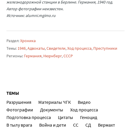
железнодорожной станции в Берлине. Германия, 1940 год.
Автор фотографии неизвестен.
Источник: alumni.mgimo.ru
Раздел:
Хроника
Темы:
1946
,
Адвокаты
,
Свидетели
,
Ход процесса
,
Преступники
Регионы:
Германия
,
Нюрнберг
,
СССР
ТЕМЫ
Разрушения
Материалы ЧГК
Видео
Фотографии
Документы
Ход процесса
Подготовка процесса
Цитаты
Геноцид
В тылу врага
Война и дети
СС
СД
Вермахт