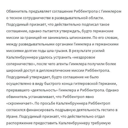
Обвинитель предъявляет соглашение Риббентропа с Гиммлером
о тесном сотрудничестве в разведывательной области.
Подсудимый признаёт, что действительно подписал такое
соглашение, однако пытается утверждать, будто германские
миссии за границей не занимались шпионажем. По его словам,
между разведывательными органами Гиммлера и германскими
миссиями долгие годы шла грызня. В результате усилий
Кальтенбруннера удалось устранить «нездоровое
соперничество», после чего агенты Гиммлера получили более
широкий доступ в дипломатические миссии Риббентропа.
Подсудимый утверждает, будто соглашение не было
осуществлено в виду быстрого конца гитлеровской Германии,
прервавшего «деятельность» Гиммлера и Риббентропа. Однако
обвинитель устанавливает, что Риббентроп явно
«скромничает». По просьбе Кальтенбруннера Риббентроп
согласился финансировать подрывную деятельность гестапо в
Иране. Подсудимый признаёт, что действительно отдал
распоряжение предоставить Кальтенбруннеру требуемую