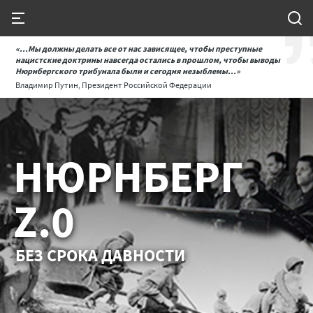
«...Мы должны делать все от нас зависящее, чтобы преступные
нацистские доктрины навсегда остались в прошлом, чтобы выводы
Нюрнбергского трибунала были и сегодня незыблемы...»
Владимир Путин, Президент Российской Федерации
НЮРНБЕРГ
Z.0
БЕЗ СРОКА ДАВНОСТИ