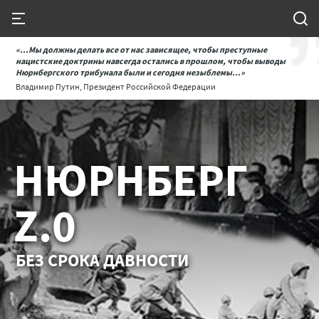
«...Мы должны делать все от нас зависящее, чтобы преступные
нацистские доктрины навсегда остались в прошлом, чтобы выводы
Нюрнбергского трибунала были и сегодня незыблемы...»
Владимир Путин, Президент Российской Федерации
НЮРНБЕРГ
Z.0
БЕЗ СРОКА ДАВНОСТИ