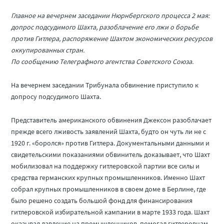
Главное на вечернем заседании Нюрнбергского процесса 2 мая:
допрос подсудимого Шахта, разоблачение его лжи о борьбе
против Гитлера, распоряжение Шахтом экономических ресурсов
оккупированных стран.
По сообщению Телеграфного агентства Советского Союза.
На вечернем заседании Трибунала обвинение приступило к
допросу подсудимого Шахта.
Представитель американского обвинения Джексон разоблачает
прежде всего лживость заявлений Шахта, будто он чуть ли не с
1920 г. «боролся» против Гитлера. Документальными данными и
свидетельскими показаниями обвинитель доказывает, что Шахт
мобилизовал на поддержку гитлеровской партии все силы и
средства германских крупных промышленников. Именно Шахт
собрал крупных промышленников в своем доме в Берлине, где
было решено создать большой фонд для финансирования
гитлеровской избирательной кампании в марте 1933 года. Шахт
оказывал давление на промышленников, помогал гитлеровцам