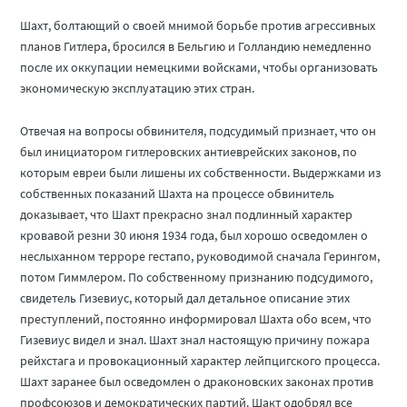
Шахт, болтающий о своей мнимой борьбе против агрессивных
планов Гитлера, бросился в Бельгию и Голландию немедленно
после их оккупации немецкими войсками, чтобы организовать
экономическую эксплуатацию этих стран.
Отвечая на вопросы обвинителя, подсудимый признает, что он
был инициатором гитлеровских антиеврейских законов, по
которым евреи были лишены их собственности. Выдержками из
собственных показаний Шахта на процессе обвинитель
доказывает, что Шахт прекрасно знал подлинный характер
кровавой резни 30 июня 1934 года, был хорошо осведомлен о
неслыханном терроре гестапо, руководимой сначала Герингом,
потом Гиммлером. По собственному признанию подсудимого,
свидетель Гизевиус, который дал детальное описание этих
преступлений, постоянно информировал Шахта обо всем, что
Гизевиус видел и знал. Шахт знал настоящую причину пожара
рейхстага и провокационный характер лейпцигского процесса.
Шахт заранее был осведомлен о драконовских законах против
профсоюзов и демократических партий. Шакт одобрял все