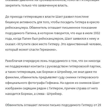
закрепить только что захваченную власть.
До прихода гитлеровцев к власти Шахт развил поистине
бешеную активность для того, чтобы посадить Гитлера в кресло
рейхсканцлера. Обвинитель оглашает письменное показание
подсудимого Папена, в котором говорится, что еще в июле 1932
года, когда Папен был рейхсканцлером, Шахт заявился к нему и
сказал: «Уступите свое место Гитлеру. Это единственный человек,
который может спасти Германию».
Разоблачая очередную ложь подсудимого о том, что он никогда
не поддерживал контакта с руководством гитлеровской партии,
a таких гитлеровцев, как Борман и Штрейхер, не знал даже по
фамилии, обвинитель предъявляет суду снимки гитлеровского
официального фотографа Гофмана. На одном из снимков Шахт
изображен сидящим рядом с Гитлером, причем справа от него
находится Борман, а слева - Штрейхер.
Обвинитель оглашает личное письмо подсудимого Гитлеру от 29