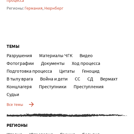
процесса
Регионы:
Германия
,
Нюрнберг
ТЕМЫ
Разрушения
Материалы ЧГК
Видео
Фотографии
Документы
Ход процесса
Подготовка процесса
Цитаты
Геноцид
В тылу врага
Война и дети
СС
СД
Вермахт
Концлагеря
Преступники
Преступления
Судьи
Все темы
РЕГИОНЫ