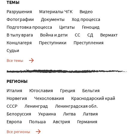
ТЕМЫ
Разрушения
Материалы ЧГК
Видео
Фотографии
Документы
Ход процесса
Подготовка процесса
Цитаты
Геноцид
В тылу врага
Война и дети
СС
СД
Вермахт
Концлагеря
Преступники
Преступления
Судьи
Все темы
РЕГИОНЫ
Италия
Югославия
Греция
Бельгия
Норвегия
Чехословакия
Краснодарский край
СССР
Ленинград
Ленинградская обл.
Белоруссия
Украина
Литва
Латвия
Европа
Польша
Австрия
Германия
Все регионы