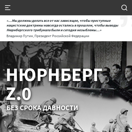
«...Мы должны делать все от нас зависящее, чтобы преступные
нацистские доктрины навсегда остались в прошлом, чтобы выводы
Нюрнбергского трибунала были и сегодня незыблемы...»
Владимир Путин, Президент Российской Федерации
НЮРНБЕРГ
Z.0
БЕЗ СРОКА ДАВНОСТИ