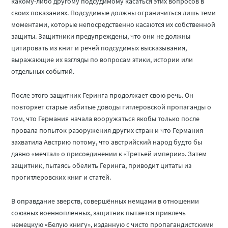
какому-либо другому подсудимому касаться этих вопросов в
своих показаниях. Подсудимые должны ограничиться лишь теми
моментами, которые непосредственно касаются их собственной
защиты. Защитники предупреждены, что они не должны
цитировать из книг и речей подсудимых высказывания,
выражающие их взгляды по вопросам этики, истории или
отдельных событий.
После этого защитник Геринга продолжает свою речь. Он
повторяет старые избитые доводы гитлеровской пропаганды о
том, что Германия начала вооружаться якобы только после
провала попыток разоружения других стран и что Германия
захватила Австрию потому, что австрийский народ будто бы
давно «мечтал» о присоединении к «Третьей империи». Затем
защитник, пытаясь обелить Геринга, приводит цитаты из
прогитлеровских книг и статей.
В оправдание зверств, совершённых немцами в отношении
союзных военнопленных, защитник пытается привлечь
немецкую «Белую книгу», изданную с чисто пропагандистскими