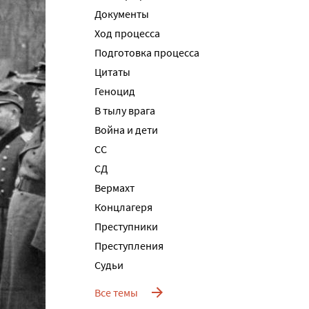
Документы
Ход процесса
Подготовка процесса
Цитаты
Геноцид
В тылу врага
Война и дети
СС
СД
Вермахт
Концлагеря
Преступники
Преступления
Судьи
Все темы