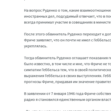
На вопрос Руденко о том, какие взаимоотношен
иностранных дел, подсудимый отвечает, что в п
всегда принимал участие в совещаниях в минист
После этого обвинитель Руденко переходит к до
Фриче заявляет, что он почти не имел с Геббельс
укреплялась.
Тогда обвинитель Руденко оглашает показания 
было известно, в том числе и мне, что Фриче не 
симпатии Геббельса тем, что в своей политическ
выражения Геббельса в своих выступлениях. Гебб
прогнозы Фриче, придавая им значение правите
В заявлении от 7 января 1946 года Фриче собств
радио я становился единственным органом власт