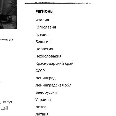
РЕГИОНЫ
Италия
Югославия
Греция
елем от
Бельгия
Норвегия
Чехословакия
Краснодарский край
.
СССР
Ленинград
Р
Ленинградская обл.
Белоруссия
Украина
 но тут
Литва
ющей
Латвия