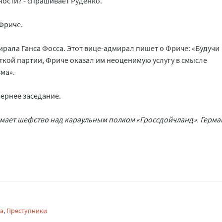
ьности? - спрашивает Руденко.
 Фриче.
рала Ганса Фосса. Этот вице-адмирал пишет о Фриче: «Будучи
кой партии, Фриче оказал им неоценимую услугу в смысле
ма».
ернее заседание.
мает шефство над караульным полком «Гроссдойчланд». Герман
са
,
Преступники