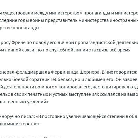
ия существовали между министерством пропаганды и министер
оследние годы войны представитель министерства иностранных
ерстве пропаганды.
просу Фриче по поводу его личной пропагандистской деятельн
ом личной связи, но по служебной линии эта связь всё время
генерал-фельдмаршала Фердинанда Шернера. В них говорится:
только боевой соратник Геббельса, но и любимец его. Он завоев
ой деятельности во многом копировал его, часто цитировал от
ельс в своих печатных и устных выступлениях ссылался на выв
льственных суждений».
енноручно писал: «В постоянно увеличивающейся степени в обл
и в министерстве».