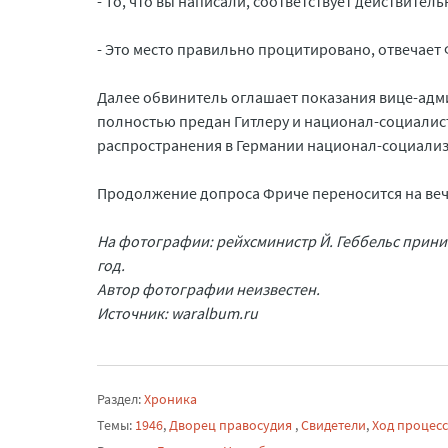
- То, что вы написали, соответствует действител
- Это место правильно процитировано, отвечает
Далее обвинитель оглашает показания вице-адми
полностью предан Гитлеру и национал-социалист
распространения в Германии национал-социализ
Продолжение допроса Фриче переносится на веч
На фотографии: рейхсминистр Й. Геббельс прини
год.
Автор фотографии неизвестен.
Источник: waralbum.ru
Раздел:
Хроника
Темы:
1946
,
Дворец правосудия
,
Свидетели
,
Ход процес