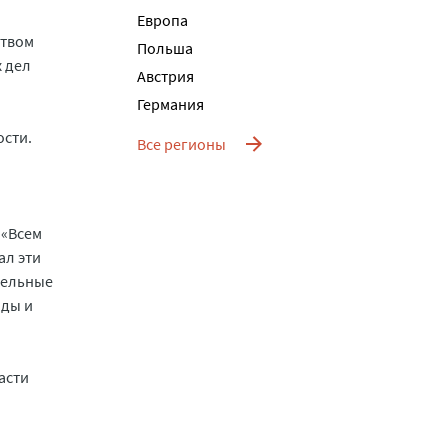
Европа
ством
Польша
 дел
Австрия
Германия
ости.
Все регионы
 «Всем
ал эти
дельные
оды и
асти