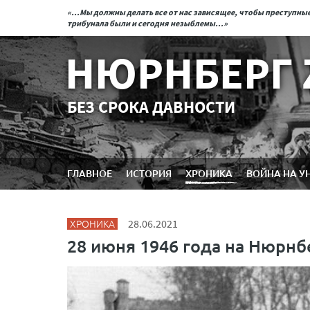
«...Мы должны делать все от нас зависящее, чтобы преступн
трибунала были и сегодня незыблемы...»
НЮРНБЕРГ 
БЕЗ СРОКА ДАВНОСТИ
ГЛАВНОЕ
ИСТОРИЯ
ХРОНИКА
ВОЙНА НА У
ХРОНИКА
28.06.2021
28 июня 1946 года на Нюрнб