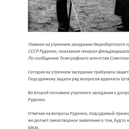
Главное на утреннем заседании Нюрнбергского п
СССР Руденко, показания генерал-фельдмаршала 
По сообщению Телеграфного агентства Советско
Сегодня на утреннем заседании трибунала защи
Подсудимому задали ряд вопросов адвокаты Штам
Во второй половине утреннего заседания к допр
Руденко.
Отвечая на вопросы Руденко, подсудимый призна
же делает смехотворное заявление о том, будто
расы.