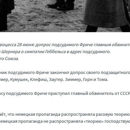
роцесса 28 июня: допрос подсудимого Фриче главным обвинит
Шернера о симпатии Геббельса в адрес подсудимого.
го Союза.
тник подсудимого Фриче закончил допрос своего подзащитного
ер, Кумушек, Клефиш, Заутер. Зиммер, Горн и Тома.
осу подсудимого Фриче приступил главный обвинитель от ССС
ёт, что немецкая пропаганда распространяла расовую теорию,
 немецкая пропаганда не распространяла «теорию» господству