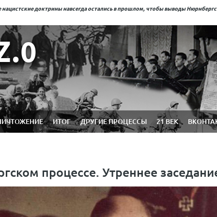
ые нацистские доктрины навсегда остались в прошлом, чтобы выводы Нюрнберг
Z.0
НИЧТОЖЕНИЕ
ИТОГ
ДРУГИЕ ПРОЦЕССЫ
21 ВЕК
ВКОНТА
ргском процессе. Утреннее заседани