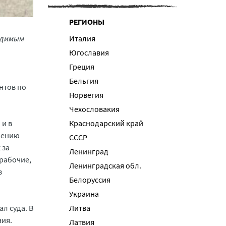
РЕГИОНЫ
судимым
Италия
Югославия
Греция
Бельгия
нтов по
Норвегия
Чехословакия
 и в
Краснодарский край
инению
СССР
 за
Ленинград
 рабочие,
Ленинградская обл.
в
Белоруссия
Украина
л суда. В
Литва
ния.
Латвия