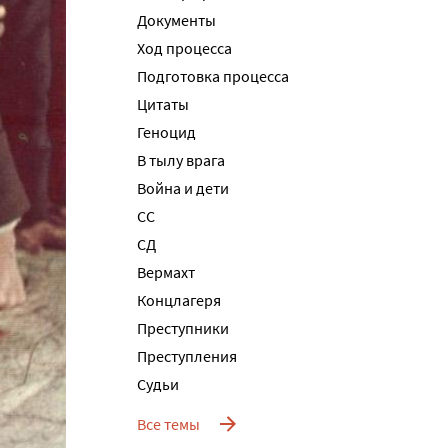
Документы
Ход процесса
Подготовка процесса
Цитаты
Геноцид
В тылу врага
Война и дети
СС
СД
Вермахт
Концлагеря
Преступники
Преступления
Судьи
Все темы