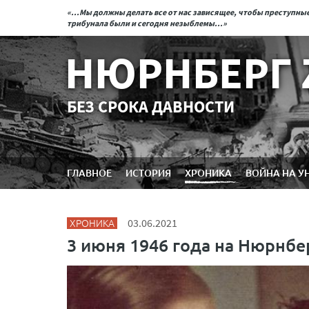
«...Мы должны делать все от нас зависящее, чтобы преступн
трибунала были и сегодня незыблемы...»
НЮРНБЕРГ 
БЕЗ СРОКА ДАВНОСТИ
ГЛАВНОЕ
ИСТОРИЯ
ХРОНИКА
ВОЙНА НА У
ХРОНИКА
03.06.2021
3 июня 1946 года на Нюрнбе