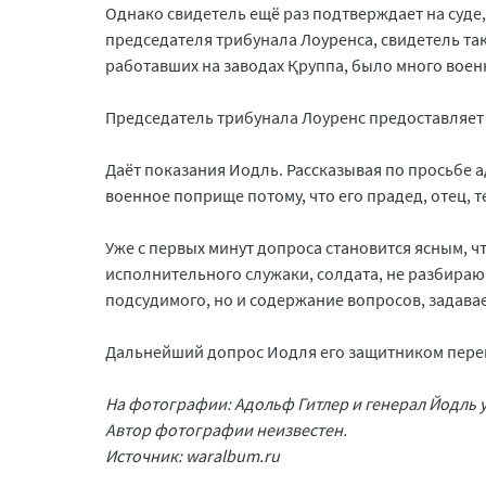
Однако свидетель ещё раз подтверждает на суде,
председателя трибунала Лоуренса, свидетель та
работавших на заводах Қруппа, было много вое
Председатель трибунала Лоуренс предоставляет 
Даёт показания Иодль. Рассказывая по просьбе 
военное поприще потому, что его прадед, отец, т
Уже с первых минут допроса становится ясным, ч
исполнительного служаки, солдата, не разбираю
подсудимого, но и содержание вопросов, задава
Дальнейший допрос Иодля его защитником перен
На фотографии: Адольф Гитлер и генерал Йодль у
Автор фотографии неизвестен.
Источник: waralbum.ru