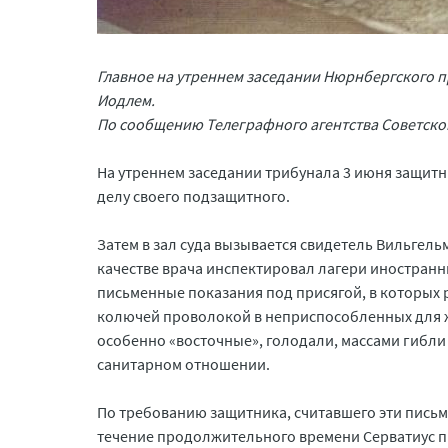
Главное на утреннем заседании Нюрнбергского п
Иодлем.
По сообщению Телеграфного агентства Советско
На утреннем заседании трибунала 3 июня защитн
делу своего подзащитного.
Затем в зал суда вызывается свидетель Вильгельм
качестве врача инспектировал лагери иностранн
письменные показания под присягой, в которых 
колючей проволокой в неприспособленных для жи
особенно «восточные», голодали, массами гибли 
санитарном отношении.
По требованию защитника, считавшего эти письм
течение продолжительного времени Серватиус пы