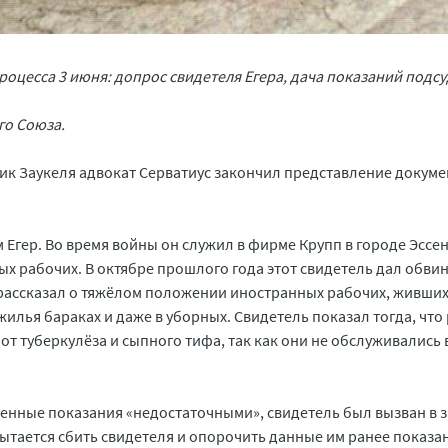
роцесса 3 июня: допрос свидетеля Егера, дача показаний под
го Союза.
ик Заукеля адвокат Серватиус закончил представление докуме
 Егер. Во время войны он служил в фирме Крупп в городе Эссен
ых рабочих. В октябре прошлого года этот свидетель дал обв
рассказал о тяжёлом положении иностранных рабочих, живших
лья бараках и даже в уборных. Свидетель показал тогда, что
от туберкулёза и сыпного тифа, так как они не обслуживались 
енные показания «недостаточными», свидетель был вызван в за
тается сбить свидетеля и опорочить данные им ранее показа