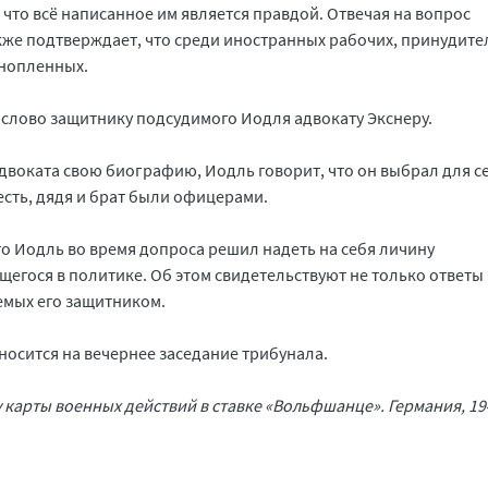
 что всё написанное им является правдой. Отвечая на вопрос
кже подтверждает, что среди иностранных рабочих, принудите
ннопленных.
слово защитнику подсудимого Иодля адвокату Экснеру.
адвоката свою биографию, Иодль говорит, что он выбрал для с
есть, дядя и брат были офицерами.
то Иодль во время допроса решил надеть на себя личину
щегося в политике. Об этом свидетельствуют не только ответы
емых его защитником.
осится на вечернее заседание трибунала.
 карты военных действий в ставке «Вольфшанце». Германия, 194