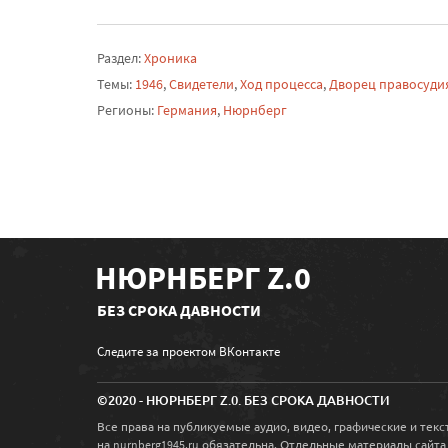
Раздел:
Хроника
Темы:
1946
,
Свидетели
,
Ход процесса
,
Дворец правосуди
Регионы:
Германия
,
Нюрнберг
НЮРНБЕРГ Z.0
БЕЗ СРОКА ДАВНОСТИ
Следите за проектом ВКонтакте
©2020 - НЮРНБЕРГ Z.0. БЕЗ СРОКА ДАВНОСТИ
Все права на публикуемые аудио, видео, графические и те
на
обязательна. Отдельные материалы сайта
nurnberg1945.ru