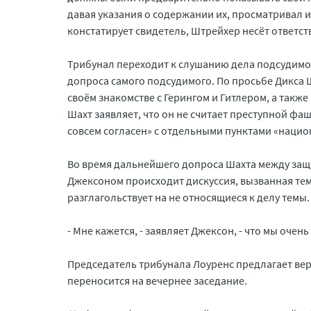
давая указания о содержании их, просматривал и
констатирует свидетель, Штрейхер несёт ответст
Трибунал переходит к слушанию дела подсудимог
допроса самого подсудимого. По просьбе Дикса
своём знакомстве с Герингом и Гитлером, а такж
Шахт заявляет, что он не считает преступной фаш
совсем согласен» с отдельными пунктами «наци
Во время дальнейшего допроса Шахта между за
Джексоном происходит дискуссия, вызванная тем
разглагольствует на не относящиеся к делу темы.
- Мне кажется, - заявляет Джексон, - что мы оч
Председатель трибунала Лоуренс предлагает ве
переносится на вечернее заседание.