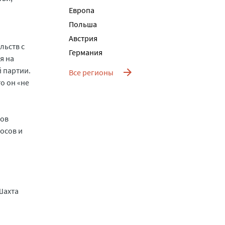
Европа
Польша
Австрия
льств с
Германия
я на
й партии.
Все регионы
о он «не
тов
осов и
Шахта