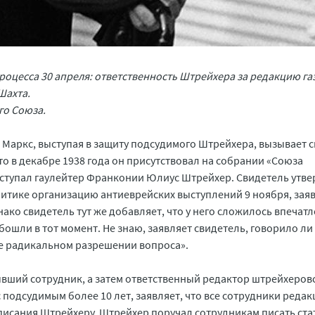
роцесса 30 апреля: ответственность Штрейхера за редакцию га
Шахта.
го Союза.
т Маркс, выступая в защиту подсудимого Штрейхера, вызывает 
о в декабре 1938 года он присутствовал на собрании «Союза
ыступал гаулейтер Франконии Юлиус Штрейхер. Свидетель утве
ритике организацию антиеврейских выступлений 9 ноября, заяв
ако свидетель тут же добавляет, что у него сложилось впечатл
бошли в тот момент. Не знаю, заявляет свидетель, говорило ли
ее радикальном разрешении вопроса».
вший сотрудник, а затем ответственный редактор штрейхеров
подсудимым более 10 лет, заявляет, что все сотрудники редак
исания Штрейхеру. Штрейхер поручал сотрудникам писать ста