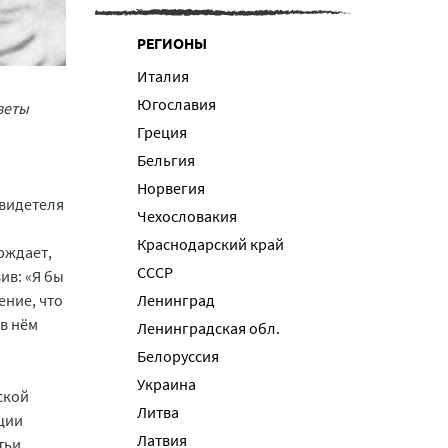
РЕГИОНЫ
Италия
Югославия
зеты
Греция
Бельгия
Норвегия
свидетеля
Чехословакия
Краснодарский край
рждает,
СССР
ив: «Я бы
ение, что
Ленинград
 в нём
Ленинградская обл.
Белоруссия
Украина
ской
Литва
ции
Латвия
тьи,