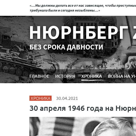
«...Мы должны делать все от нас зависящее, чтобы преступн
трибунала были и сегодня незыблемы...»
НЮРНБЕРГ 
БЕЗ СРОКА ДАВНОСТИ
ГЛАВНОЕ
ИСТОРИЯ
ХРОНИКА
ВОЙНА НА У
ХРОНИКА
30.04.2021
30 апреля 1946 года на Нюр