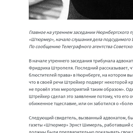
Главное на утреннем заседании Нюрнбергского п
«Штюрмер», начало слушания дела подсудимого 
По сообщению Телеграфного агентства Советско
В начале утреннего заседания трибунала адвока
Фридриха Штропеля. Последний рассказывает, чт
блюстителей права» в Нюрнберге, на котором в
что в своей речи Штрейхер подверг некоторой к
не провёл этих мероприятий таким образом». Одн
Штрейхер сделал это заявление потому, что его о
обиженное тщеславие, или он заботился о «бол
Следующий свидетель, вызванный адвокатом, бы
газеты «Штюрмер» Эрнст Шимерль, работавший с 
должны были предварительно показывать свои п