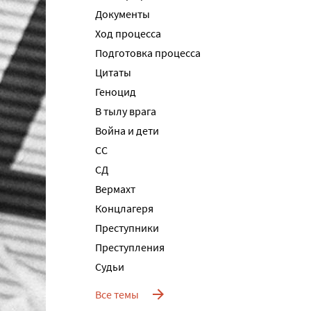
Документы
Ход процесса
Подготовка процесса
Цитаты
Геноцид
В тылу врага
Война и дети
СС
СД
Вермахт
Концлагеря
Преступники
Преступления
Судьи
Все темы