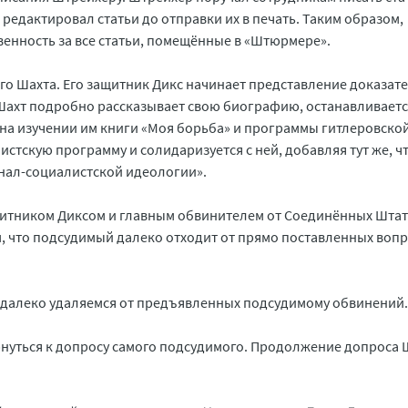
 редактировал статьи до отправки их в печать. Таким образом,
венность за все статьи, помещённые в «Штюрмере».
о Шахта. Его защитник Дикс начинает представление доказате
 Шахт подробно рассказывает свою биографию, останавливаетс
е на изучении им книги «Моя борьба» и программы гитлеровско
истскую программу и солидаризуется с ней, добавляя тут же, чт
онал-социалистской идеологии».
щитником Диксом и главным обвинителем от Соединённых Шта
, что подсудимый далеко отходит от прямо поставленных вопр
ень далеко удаляемся от предъявленных подсудимому обвинений.
рнуться к допросу самого подсудимого. Продолжение допроса 