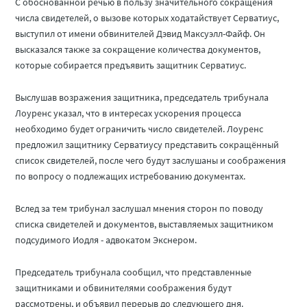
С обоснованной речью в пользу значительного сокращения
числа свидетелей, о вызове которых ходатайствует Серватиус,
выступил от имени обвинителей Дэвид Максуэлл-Файф. Он
высказался также за сокращение количества документов,
которые собирается предъявить защитник Серватиус.
Выслушав возражения защитника, председатель трибунала
Лоуренс указал, что в интересах ускорения процесса
необходимо будет ограничить число свидетелей. Лоуренс
предложил защитнику Серватиусу представить сокращённый
список свидетелей, после чего будут заслушаны и соображения
по вопросу о подлежащих истребованию документах.
Вслед за тем трибунал заслушал мнения сторон по поводу
списка свидетелей и документов, выставляемых защитником
подсудимого Иодля - адвокатом Экснером.
Председатель трибунала сообщил, что представленные
защитниками и обвинителями соображения будут
рассмотрены, и объявил перерыв до следующего дня.