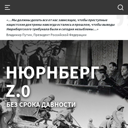
«...Мы должны делать все от нас зависящее, чтобы преступные
нацистские доктрины навсегда остались в прошлом, чтобы выводы
Нюрнбергского трибунала были и сегодня незыблемы...»
Владимир Путин, Президент Российской Федерации
НЮРНБЕРГ
Z.0
БЕЗ СРОКА ДАВНОСТИ