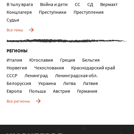
В тылу врага
Война и дети
СС
СД
Вермахт
Концлагеря
Преступники
Преступления
Судьи
Все темы
РЕГИОНЫ
Италия
Югославия
Греция
Бельгия
Норвегия
Чехословакия
Краснодарский край
СССР
Ленинград
Ленинградская обл.
Белоруссия
Украина
Литва
Латвия
Европа
Польша
Австрия
Германия
Все регионы