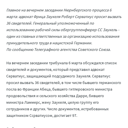
Главное на вечернем заседании Нюрнбергского процесса 6
марта: адвокат Фрица Заукеля Роберт Серватиус просит вызвать
36 свидетелей. Генеральный уполномоченный по
использованию рабочей силы обергруппенфюрер СС Заукель -
один из главных ответственных за организацию использования
принудительного труда в нацистской Германии.
По сообщению Телеграфного агентства Советского Союза.
На вечернем заседании трибунала 6 марта обсуждался список
свидетелей и документов, который представил адвокат
Серватиус, защищающий подсудимого Заукеля. Серватиус
просил вызвать 36 свидетелей, в том числе бывшего германского
посла во Франции Абеца, бывшего гитлеровского министра
продовольствия и сельского хозяйства Дарре, бившего
министра Ламмерс, жену Заукеля, целую группу его
сотрудников и других. Число документов, истребованных
защитником Ссрватиусом, достигает 97.