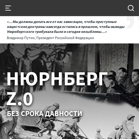
«...Мы должны делать все от нас зависящее, чтобы преступные
нацистские доктрины навсегда остались в прошлом, чтобы выводы
Нюрнбергского трибунала были и сегодня незыблемы...»
Владимир Путин, Президент Российской Федерации
НЮРНБЕРГ
Z.0
БЕЗ СРОКА ДАВНОСТИ