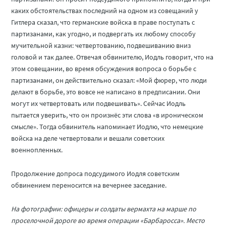
каких обстоятельствах последний на одном из совещаний у
Гитлера сказал, что германские войска в праве поступать с
партизанами, как угодно, и подвергать их любому способу
мучительной казни: четвертованию, подвешиванию вниз
головой и так далее. Отвечая обвинителю, Иодль говорит, что на
этом совещании, во время обсуждения вопроса о борьбе с
партизанами, он действительно сказал: «Мой фюрер, что люди
делают в борьбе, это вовсе не написано в предписании. Они
могут их четвертовать или подвешивать». Сейчас Иодль
пытается уверить, что он произнёс эти слова «в ироническом
смысле». Тогда обвинитель напоминает Иодлю, что немецкие
войска на деле четвертовали и вешали советских
военнопленных.
Продолжение допроса подсудимого Иодля советским
обвинением переносится на вечернее заседание.
На фотографии: офицеры и солдаты вермахта на марше по
проселочной дороге во время операции «Барбаросса». Место