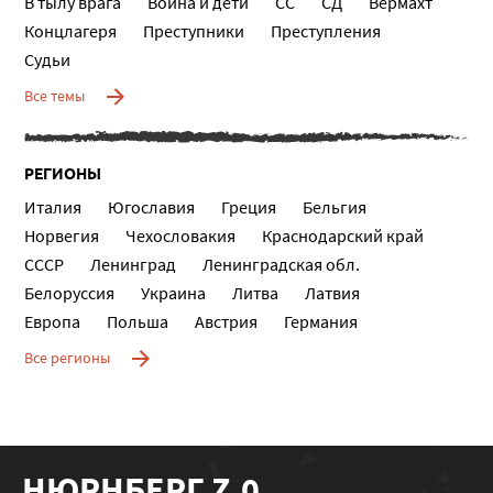
В тылу врага
Война и дети
СС
СД
Вермахт
Концлагеря
Преступники
Преступления
Судьи
Все темы
РЕГИОНЫ
Италия
Югославия
Греция
Бельгия
Норвегия
Чехословакия
Краснодарский край
СССР
Ленинград
Ленинградская обл.
Белоруссия
Украина
Литва
Латвия
Европа
Польша
Австрия
Германия
Все регионы
НЮРНБЕРГ Z.0