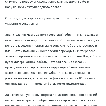
скажете по поводу этих документов, являющихся грубым
нарушением международного права?
Отвечая, Иодль стремится увильнуть от ответственности за
указанные документы.
Значительную часть допроса советский обвинитель посвящает
немецким приказам, относящимся к Югославии, в которых идёт
речь о разрешении германским войскам не брать югославов в
плен. Затем полковник Покровский переходит к гитлеровской
агрессии против Чехословакии и устанавливает, что Иодль был в
курсе диверсионной работы, которая планировалась и
проводилась гитлеровцами на территории Чехословакии
задолго до нападения на неё. Обвинитель документально
доказывает также, что фашисты финансировали в Югославии
организацию антинародных банд, помогавших немцам.
Заключительную часть допроса Иодля полковник Покровский
посвящает вопросу об обращении гитлеровцев с советскими
партизанами. Он просит подсудимого припомнить, когда и при