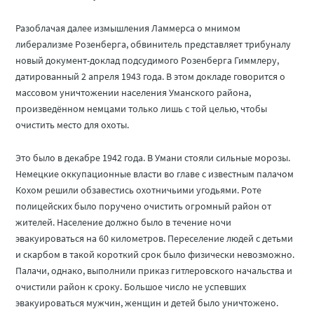
Разоблачая далее измышления Ламмерса о мнимом
либерализме Розенберга, обвинитель представляет трибуналу
новый документ-доклад подсудимого Розенберга Гиммлеру,
датированный 2 апреля 1943 года. В этом докладе говорится о
массовом уничтожении населения Уманского района,
произведённом немцами только лишь с той целью, чтобы
очистить место для охоты.
Это было в декабре 1942 года. В Умани стояли сильные морозы.
Немецкие оккупационные власти во главе с известным палачом
Кохом решили обзавестись охотничьими угодьями. Роте
полицейских было поручено очистить огромный район от
жителей. Население должно было в течение ночи
эвакуироваться на 60 километров. Переселение людей с детьми
и скарбом в такой короткий срок было физически невозможно.
Палачи, однако, выполнили приказ гитлеровского начальства и
очистили район к сроку. Большое число не успевших
эвакуироваться мужчин, женщин и детей было уничтожено.