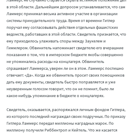
Ламмерс не случайно старается скрыть истинное положение дел
в этой области. Дальнейшим допросом устанавливается, что сам
Ламмерс принимал весьма активное участие в организации
системы принудительного труда. Время от времени Гитлер
поручал ему согласовывать действия отдельных фашистских
ведомств, работавших в этой области. Свидетель признаётся, что
ему приходилось улаживать споры между Заукелем и
Гиммлером. Обвинитель напоминает свидетелю его вчерашние
показания о том, что в имперском бюджете якобы совершенно
не упоминались расходы на концлагеря. Обвинитель
спрашивает Ламмерса, уверен ли он в этом. Ламмерс поспешно
отвечает: «Да». Когда же обвинитель просит своих помощников
дать ему документы, свидетель быстро поправляется и уже
неуверенным голосом говорит, что он не помнит, было ли
какое-нибудь упоминание в бюджете о концлагерях.
Свидетель, оказывается, распоряжался личным фондом Гитлера,
из которого последний награждал своих подручных. По приказу
Гитлера Ламмерс передал миллионы наградных марок. По
миллиону получили Риббентроп и Кейтель. Что же касается