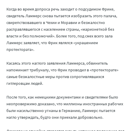
Когда во время допроса речь заходит о подсудимом Фрике,
свидетель Ламмерс снова пытается изобразить этого палача,
свирепствовавшего в Чехии и Моравии и безжалостно
расправлявшегося с населением страны, «марионеткой без
власти и без полномочий». Более того, под смех всего зала
Ламмерс заявляет, что Фрик являлся «украшением
протектората».
Касаясь этого наглого заявления Ламмерса, обвинитель
напоминает трибуналу, что Фрик проводил в «протекторате»
самые безжалостные меры против сопротивлявшихся
гитлеровцам людей.
После того, как немецкими документами и свидетелями было
неопровержимо доказано, что миллионы иностранных рабочих
были насильственно угнаны в Германию, Ламмерс пытается
нагло утверждать, будто они приехали добровольно.