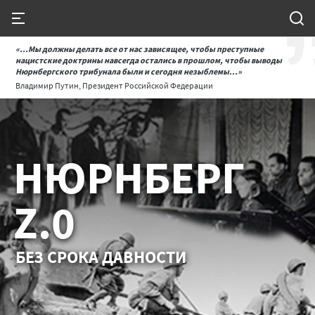
«...Мы должны делать все от нас зависящее, чтобы преступные
нацистские доктрины навсегда остались в прошлом, чтобы выводы
Нюрнбергского трибунала были и сегодня незыблемы...»
Владимир Путин, Президент Российской Федерации
НЮРНБЕРГ
Z.0
БЕЗ СРОКА ДАВНОСТИ