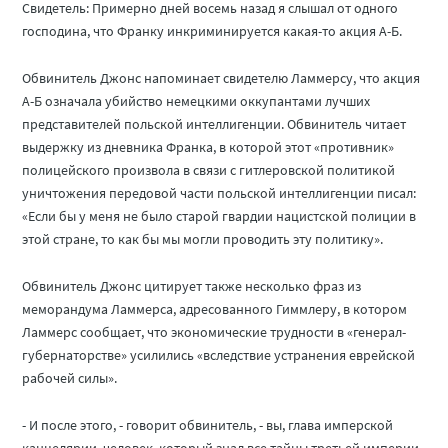
Свидетель: Примерно дней восемь назад я слышал от одного
господина, что Франку инкриминируется какая-то акция А-Б.
Обвинитель Джонс напоминает свидетелю Ламмерсу, что акция
А-Б означала убийство немецкими оккупантами лучших
представителей польской интеллигенции. Обвинитель читает
выдержку из дневника Франка, в которой этот «противник»
полицейского произвола в связи с гитлеровской политикой
уничтожения передовой части польской интеллигенции писал:
«Если бы у меня не было старой гвардии нацистской полиции в
этой стране, то как бы мы могли проводить эту политику».
Обвинитель Джонс цитирует также несколько фраз из
меморандума Ламмерса, адресованного Гиммлеру, в котором
Ламмерс сообщает, что экономические трудности в «генерал-
губернаторстве» усилились «вследствие устранения еврейской
рабочей силы».
- И после этого, - говорит обвинитель, - вы, глава имперской