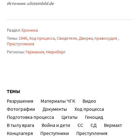
Источник: ullsteinbild.de
Раздел:
Хроника
Темы:
1946
,
Ход процесса
,
Свидетели
,
Дворец правосудия
,
Преступления
Регионы:
Германия
,
Нюрнберг
ТЕМЫ
Разрушения
Материалы ЧГК
Видео
Фотографии
Документы
Ход процесса
Подготовка процесса
Цитаты
Геноцид
В тылу врага
Война и дети
СС
СД
Вермахт
Концлагеря
Преступники
Преступления