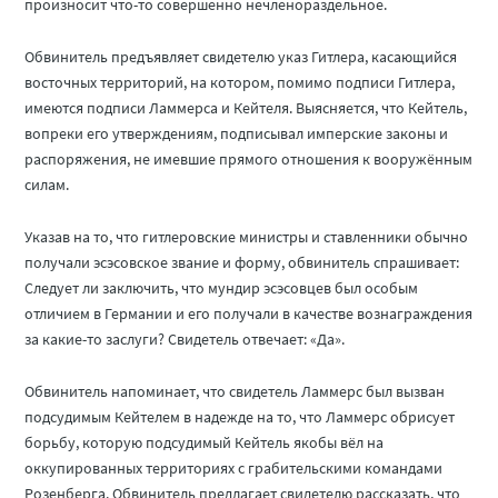
произносит что-то совершенно нечленораздельное.
Обвинитель предъявляет свидетелю указ Гитлера, касающийся
восточных территорий, на котором, помимо подписи Гитлера,
имеются подписи Ламмерса и Кейтеля. Выясняется, что Кейтель,
вопреки его утверждениям, подписывал имперские законы и
распоряжения, не имевшие прямого отношения к вооружённым
силам.
Указав на то, что гитлеровские министры и ставленники обычно
получали эсэсовское звание и форму, обвинитель спрашивает:
Следует ли заключить, что мундир эсэсовцев был особым
отличием в Германии и его получали в качестве вознаграждения
за какие-то заслуги? Свидетель отвечает: «Да».
Обвинитель напоминает, что свидетель Ламмерс был вызван
подсудимым Кейтелем в надежде на то, что Ламмерс обрисует
борьбу, которую подсудимый Кейтель якобы вёл на
оккупированных территориях с грабительскими командами
Розенберга. Обвинитель предлагает свидетелю рассказать, что