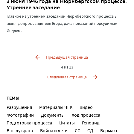
3 июня 1946 года на Нюрнбергском процессе.
Утреннее заседание
Главное на утреннем заседании Нюрнбергского процесса 3
июня: допрос свидетеля Егера, дача показаний подсудимым
Иодлем.
Предыдущая страница
4 из 13
Следующая страница
ТЕМЫ
Разрушения
Материалы ЧГК
Видео
Фотографии
Документы
Ход процесса
Подготовка процесса
Цитаты
Геноцид
В тылу врага
Война и дети
СС
СД
Вермахт