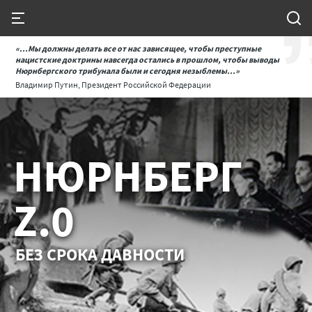
«...Мы должны делать все от нас зависящее, чтобы преступные
нацистские доктрины навсегда остались в прошлом, чтобы выводы
Нюрнбергского трибунала были и сегодня незыблемы...»
Владимир Путин, Президент Российской Федерации
НЮРНБЕРГ
Z.0
БЕЗ СРОКА ДАВНОСТИ