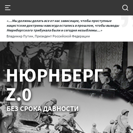
«...Мы должны делать все от нас зависящее, чтобы преступные
нацистские доктрины навсегда остались в прошлом, чтобы выводы
Нюрнбергского трибунала были и сегодня незыблемы...»
Владимир Путин, Президент Российской Федерации
НЮРНБЕРГ
Z.0
БЕЗ СРОКА ДАВНОСТИ