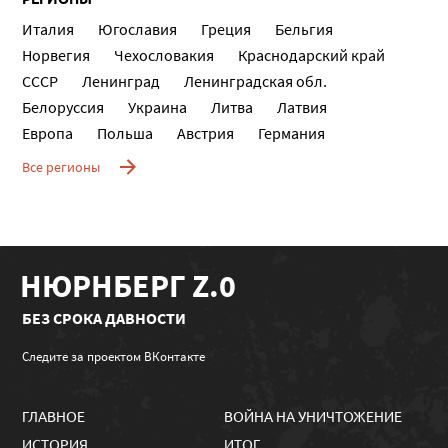
Италия
Югославия
Греция
Бельгия
Норвегия
Чехословакия
Краснодарский край
СССР
Ленинград
Ленинградская обл.
Белоруссия
Украина
Литва
Латвия
Европа
Польша
Австрия
Германия
Все регионы
НЮРНБЕРГ Z.0
БЕЗ СРОКА ДАВНОСТИ
Следите за проектом ВКонтакте
ГЛАВНОЕ
ВОЙНА НА УНИЧТОЖЕНИЕ
ИСТОРИЯ
ИТОГ