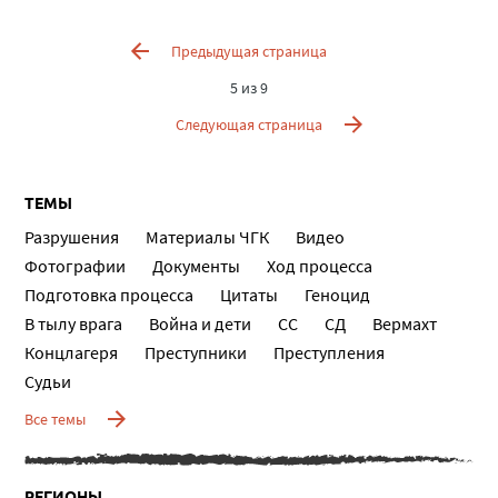
Предыдущая страница
5 из 9
Следующая страница
ТЕМЫ
Разрушения
Материалы ЧГК
Видео
Фотографии
Документы
Ход процесса
Подготовка процесса
Цитаты
Геноцид
В тылу врага
Война и дети
СС
СД
Вермахт
Концлагеря
Преступники
Преступления
Судьи
Все темы
РЕГИОНЫ