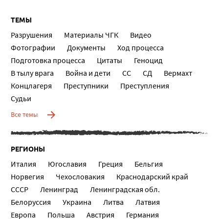
ТЕМЫ
Разрушения
Материалы ЧГК
Видео
Фотографии
Документы
Ход процесса
Подготовка процесса
Цитаты
Геноцид
В тылу врага
Война и дети
СС
СД
Вермахт
Концлагеря
Преступники
Преступления
Судьи
Все темы
РЕГИОНЫ
Италия
Югославия
Греция
Бельгия
Норвегия
Чехословакия
Краснодарский край
СССР
Ленинград
Ленинградская обл.
Белоруссия
Украина
Литва
Латвия
Европа
Польша
Австрия
Германия