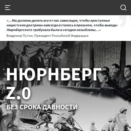
«...Мы должны делать все от нас зависящее, чтобы преступные
нацистские доктрины навсегда остались в прошлом, чтобы выводы
Нюрнбергского трибунала были и сегодня незыблемы...»
Владимир Путин, Президент Российской Федерации
НЮРНБЕРГ
Z.0
БЕЗ СРОКА ДАВНОСТИ