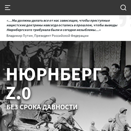
«...Мы должны делать все от нас зависящее, чтобы преступные
нацистские доктрины навсегда остались в прошлом, чтобы выводы
Нюрнбергского трибунала были и сегодня незыблемы...»
Владимир Путин, Президент Российской Федерации
НЮРНБЕРГ
Z.0
БЕЗ СРОКА ДАВНОСТИ