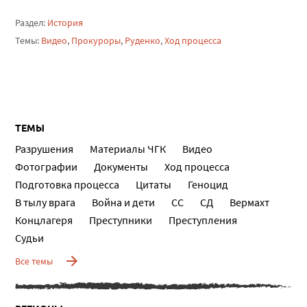
Раздел:
История
Темы:
Видео
,
Прокуроры
,
Руденко
,
Ход процесса
ТЕМЫ
Разрушения
Материалы ЧГК
Видео
Фотографии
Документы
Ход процесса
Подготовка процесса
Цитаты
Геноцид
В тылу врага
Война и дети
СС
СД
Вермахт
Концлагеря
Преступники
Преступления
Судьи
Все темы