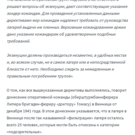
решают вопросы об экзекуции, дают соответствующие указания
зондер-командам. Для проведения установленных данными
директивами мер командам надлежит требовать от руководства
лагерей выдачи им пленных. Верховным командованием армии
дано указание командирам об удовлетворении подобных
требований.
Экзекуции должны производиться незаметно, в удобных местах
и, во всяком случае, не в самом лагере или в непосредственной
близости от него. Необходимо следить за немедленным и
правильным погребением трупов».
О том, как все вышеуказанные директивы выполнялись, говорит
донесение оперативной команды (оберштурмбаннфюрера
Липера бригаден-фюреру «доктору» Томасу) в Виннице от
декабря 1941 года. В этом донесении указывается, что в лагере в
Виннице после так называемой «фильтрации» лагеря осталось
всего 25 человек, которые могли быть отнесены к категории
«подозрительных».