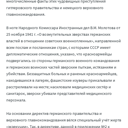
многочисленные факты этих чудовищных преступлений
гитлеровского правительства и немецкого верховного
главнокомандования.
В ноте Народного Комиссара Иностранных дел В.М. Молотова от
25 ноября 1941 г. «О возмутительных зверствах германских
властей в отношении советских военнопленных», направленной
всем послам и посланникам стран, с которыми СССР имеет
дипломатические отношения, указано, что красноармейцы
подвергались со стороны германского военного командования
и германских воинских частей зверским пыткам, истязаниям и
убийствам. Беззащитных больных и раненых красноармейцев,
находившихся в лагерях, фашистские изуверы прикалывали и
расстреливали на месте; насиловали медицинских сестёр и
санитарок, зверски убивали представителей медицинского
персонала.
На основании директив германского правительства и
верховного главнокомандования вёлся специальный учёт жертв
«экзекуции». Так, в директиве, данной в приложении №2 к