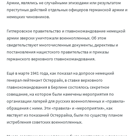
Армии, являлись не случайными эпизодами или результатом
преступных действий отдельных офицеров германской армии и
немецких чиновников.
Гитлеровское правительство и главнокомандование немецкой
армии зверски уничтожали военнопленных. Об этом
свидетельствуют многочисленные документы, директивы и
постановления нацистского правительства и приказы
германского верховного главнокомандования.
Ещё в марте 1941 года, как показал на допросе немецкий
генерал-лейтенант Остеррайх, в ставке верховного
главнокомандования в Берлине состоялось секретное
совещание, на котором были намечены мероприятия по
организации лагерей для русских военнопленных и «правила»
обращения с ними. Эти «правила» и «мероприятия», как
явствует из показаний Остеррайха, были по существу планом
истребления советских военнопленных.