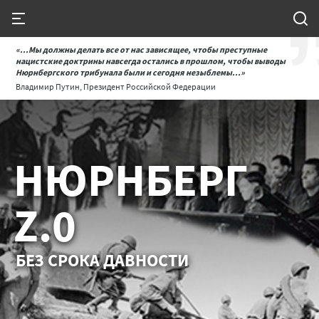
«...Мы должны делать все от нас зависящее, чтобы преступные
нацистские доктрины навсегда остались в прошлом, чтобы выводы
Нюрнбергского трибунала были и сегодня незыблемы...»
Владимир Путин, Президент Российской Федерации
НЮРНБЕРГ
Z.0
БЕЗ СРОКА ДАВНОСТИ