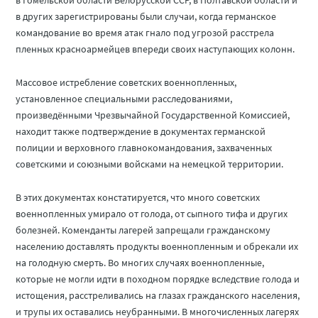
в Гомельской области Белорусской ССР, в Полтавской области и
в других зарегистрированы были случаи, когда германское
командование во время атак гнало под угрозой расстрела
пленных красноармейцев впереди своих наступающих колонн.
Массовое истребление советских военнопленных,
установленное специальными расследованиями,
произведёнными Чрезвычайной Государственной Комиссией,
находит также подтверждение в документах германской
полиции и верховного главнокомандования, захваченных
советскими и союзными войсками на немецкой территории.
В этих документах констатируется, что много советских
военнопленных умирало от голода, от сыпного тифа и других
болезней. Коменданты лагерей запрещали гражданскому
населению доставлять продукты военнопленным и обрекали их
на голодную смерть. Во многих случаях военнопленные,
которые не могли идти в походном порядке вследствие голода и
истощения, расстреливались на глазах гражданского населения,
и трупы их оставались неубранными. В многочисленных лагерях