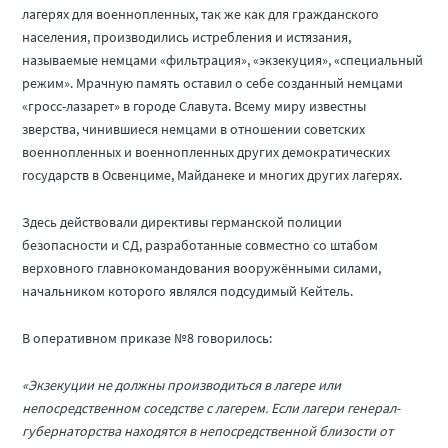
лагерях для военнопленных, так же как для гражданского
населения, производились истребления и истязания,
называемые немцами «фильтрация», «экзекуция», «специальный
режим». Мрачную память оставил о себе созданный немцами
«гросс-лазарет» в городе Славута. Всему миру известны
зверства, чинившиеся немцами в отношении советских
военнопленных и военнопленных других демократических
государств в Освенциме, Майданеке и многих других лагерях.
Здесь действовали директивы германской полиции
безопасности и СД, разработанные совместно со штабом
верховного главнокомандования вооружёнными силами,
начальником которого являлся подсудимый Кейтель.
В оперативном приказе №8 говорилось:
«Экзекуции не должны производиться в лагере или
непосредственном соседстве с лагерем. Если лагери генерал-
губернаторства находятся в непосредственной близости от