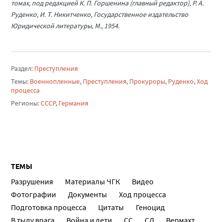
томах, под редакцией К. П. Горшенина (главный редактор), Р. А.
Руденко, И. Т. Никитченко, Государственное издательство
Юридической литературы, М., 1954.
Раздел:
Преступления
Темы:
Военнопленные
,
Преступления
,
Прокуроры
,
Руденко
,
Ход
процесса
Регионы:
СССР
,
Германия
ТЕМЫ
Разрушения
Материалы ЧГК
Видео
Фотографии
Документы
Ход процесса
Подготовка процесса
Цитаты
Геноцид
В тылу врага
Война и дети
СС
СД
Вермахт