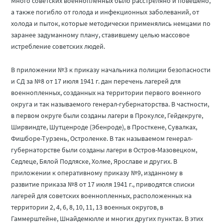
Много советских военнопленных было расстреляно и повешено,
а также погибло от голода и инфекционных заболеваний, от
холода и пыток, которые методически применялись немцами по
заранее задуманному плану, ставившему целью массовое
истребление советских людей.
В приложении №3 к приказу начальника полиции безопасности
и СД за №8 от 17 июля 1941 г. дан перечень лагерей для
военнопленных, созданных на территории первого военного
округа и так называемого генерал-губернаторства. В частности,
в первом округе были созданы лагери в Прокулсе, Гейдекруге,
Ширвиндте, Шутценроде (Эбенроде), в Просткене, Сувалках,
Фишборе-Турзень, Остроленке. В так называемом генерал-
губернаторстве были созданы лагери в Остров-Мазовецком,
Седлеце, Бялой Подляске, Холме, Ярославе и других. В
приложении к оперативному приказу №9, изданному в
развитие приказа №8 от 17 июля 1941 г., приводятся списки
лагерей для советских военнопленных, расположенных на
территории 2, 4, 6, 8, 10, 11, 13 военных округов, в
Гаммерштейне, Шнайдемюлле и многих других пунктах. В этих