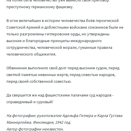
На полях битв человечество уже вынесло свой приговор
преступному германскому фашизму.
В огне величайших в истории человечества боёв героической
Советской Армией и доблестными войсками союзников были не
только разгромлены гитлеровские орды, но утверждены
высокие и благородные принципы международного
сотрудничества, человеческой морали, гуманные правила
человеческого общежития.
Обвинение выполнило свой долг перед высоким судом, перед
светлой памятью невинных жертв, перед совестью народов,
перед своей собственной совестью.
Да свершится же над фашистскими палачами суд народов -
справедливый и суровый!
На фотографии: рукопожатие Адольфа Гитлера и Карла Густава
Маннергейма. Финляндия, 1942 год.
Автор фотографии неизвестен.