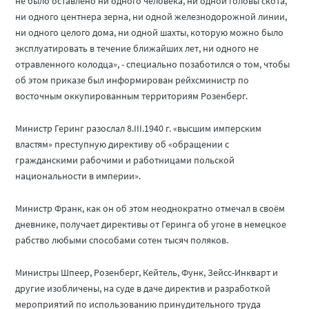
не было оставлено ни одного человека, ни одной головы скота,
ни одного центнера зерна, ни одной железнодорожной линии,
ни одного целого дома, ни одной шахты, которую можно было
эксплуатировать в течение ближайших лет, ни одного не
отравленного колодца», - специально позаботился о том, чтобы
об этом приказе был информирован рейхсминистр по
восточным оккупированным территориям Розенберг.
Министр Геринг разослал 8.III.1940 г. «высшим имперским
властям» преступную директиву об «обращении с
гражданскими рабочими и работницами польской
национальности в империи».
Министр Франк, как он об этом неоднократно отмечал в своём
дневнике, получает директивы от Геринга об угоне в немецкое
рабство любыми способами сотен тысяч поляков.
Министры Шпеер, Розенберг, Кейтель, Функ, Зейсс-Инкварт и
другие изобличены, на суде в даче директив и разработкой
мероприятий по использованию принудительного труда