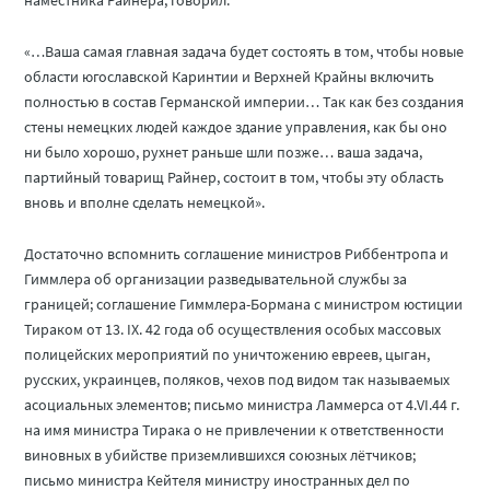
наместника Райнера, говорил:
«…Ваша самая главная задача будет состоять в том, чтобы новые
области югославской Каринтии и Верхней Крайны включить
полностью в состав Германской империи… Так как без создания
стены немецких людей каждое здание управления, как бы оно
ни было хорошо, рухнет раньше шли позже… ваша задача,
партийный товарищ Райнер, состоит в том, чтобы эту область
вновь и вполне сделать немецкой».
Достаточно вспомнить соглашение министров Риббентропа и
Гиммлера об организации разведывательной службы за
границей; соглашение Гиммлера-Бормана с министром юстиции
Тираком от 13. IX. 42 года об осуществления особых массовых
полицейских мероприятий по уничтожению евреев, цыган,
русских, украинцев, поляков, чехов под видом так называемых
асоциальных элементов; письмо министра Ламмерса от 4.VI.44 г.
на имя министра Тирака о не привлечении к ответственности
виновных в убийстве приземлившихся союзных лётчиков;
письмо министра Кейтеля министру иностранных дел по