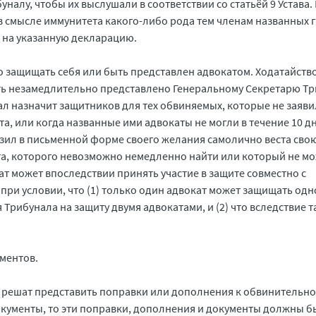
налу, чтобы их выслушали в соответствии со статьёй 9 Устава.
в смысле иммунитета какого-либо рода тем членам названных 
т на указанную декларацию.
 защищать себя или быть представлен адвокатом. Ходатайство
ь незамедлительно представлено Генеральному Секретарю Т
ал назначит защитников для тех обвиняемых, которые не заяв
а, или когда названные ими адвокаты не могли в течение 10 д
азил в письменной форме своего желания самолично веста свою
а, которого невозможно немедленно найти или который не м
ат может впоследствии принять участие в защите совместно с
 при условии, что (1) только один адвокат может защищать одн
Трибунала на защиту двумя адвокатами, и (2) что вследствие т
ментов.
и решат представить поправки или дополнения к обвинительн
ументы, то эти поправки, дополнения и документы должны б