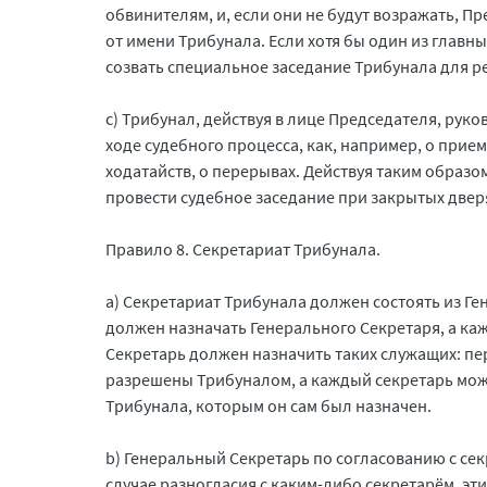
обвинителям, и, если они не будут возражать, 
от имени Трибунала. Если хотя бы один из главн
созвать специальное заседание Трибунала для р
c) Трибунал, действуя в лице Председателя, рук
ходе судебного процесса, как, например, о прие
ходатайств, о перерывах. Действуя таким образо
провести судебное заседание при закрытых двер
Правило 8. Секретариат Трибунала.
a) Секретариат Трибунала должен состоять из Г
должен назначать Генерального Секретаря, а ка
Секретарь должен назначить таких служащих: пе
разрешены Трибуналом, а каждый секретарь мож
Трибунала, которым он сам был назначен.
b) Генеральный Секретарь по согласованию с сек
случае разногласия с каким-либо секретарём, э