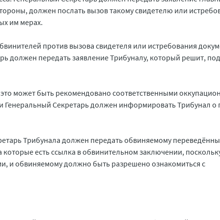
 стороны, должен послать вызов такому свидетелю или истребо
ых им мерах.
 обвинителей против вызова свидетеля или истребования докум
арь должен передать заявление Трибуналу, который решит, по
ак это может быть рекомендовано соответственными оккупаци
, и Генеральный Секретарь должен информировать Трибунал о
кретарь Трибунала должен передать обвиняемому переведённы
на которые есть ссылка в обвинительном заключении, поскольк
и, и обвиняемому должно быть разрешено ознакомиться с