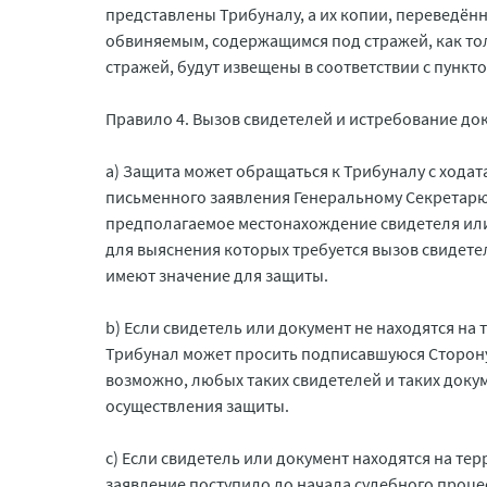
представлены Трибуналу, а их копии, переведё
обвиняемым, содержащимся под стражей, как то
стражей, будут извещены в соответствии с пункт
Правило 4. Вызов свидетелей и истребование до
a) Защита может обращаться к Трибуналу с хода
письменного заявления Генеральному Секретарю
предполагаемое местонахождение свидетеля или
для выяснения которых требуется вызов свидете
имеют значение для защиты.
b) Если свидетель или документ не находятся н
Трибунал может просить подписавшуюся Сторону 
возможно, любых таких свидетелей и таких док
осуществления защиты.
c) Если свидетель или документ находятся на т
заявление поступило до начала судебного проце