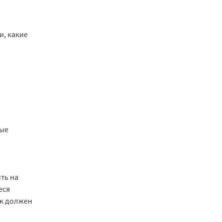
и, какие
ные
ть на
еся
ык должен