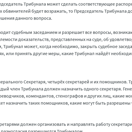
Председатель Трибунала может сделать соответствующее распо
ых обвинителей будет возражать, то Председатель Трибунала 
ешения данного вопроса.
оводит судебным заседанием и разрешает все вопросы, возник
млемости доказательств, представленных на суде, об удовлетв
м, Трибунал может, когда необходимо, закрыть судебное засед
ях, или принять другие меры, какие Трибунал найдёт необход
енерального Секретаря, четырёх секретарей и их помощников. 
ждый член Трибунала должен назначить одного секретаря. Ге
реводчиков, комендантов, стенографов и других лиц, какие мо
ет назначить таких помощников, какие могут быть разрешены
ретарями должен организовать и направлять работу секретариа
ти разногласия разрешаются Трибуналом.