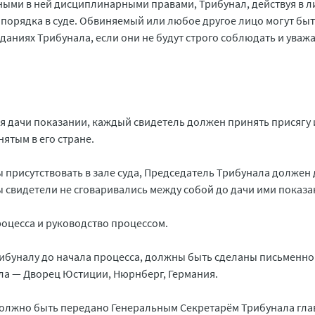
енными в ней дисциплинарными правами, Трибунал, действуя в л
порядка в суде. Обвиняемый или любое другое лицо могут бы
аниях Трибунала, если они не будут строго соблюдать и уваж
ля дачи показании, каждый свидетель должен принять присягу
ятым в его стране.
ы присутствовать в зале суда, Председатель Трибунала должен 
бы свидетели не сговаривались между собой до дачи ими показа
роцесса и руководство процессом.
Трибуналу до начала процесса, должны быть сделаны письменно
а — Дворец Юстиции, Нюрнберг, Германия.
должно быть передано Генеральным Секретарём Трибунала гл