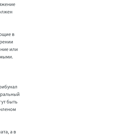
ряжение
должен
ающие в
орении
ание или
имыми.
Трибунал
неральный
гут быть
 членом
та, а в