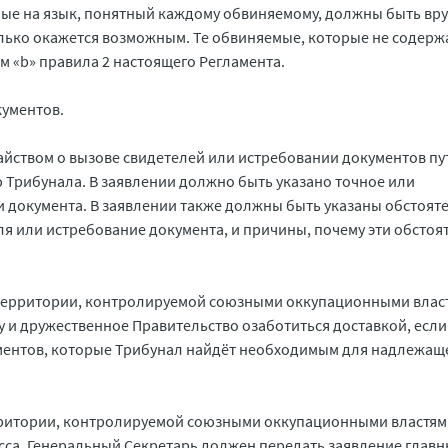
нные на язык, понятный каждому обвиняемому, должны быть вр
лько окажется возможным. Те обвиняемые, которые не содерж
ом «b» правила 2 настоящего Регламента.
кументов.
тайством о вызове свидетелей или истребовании документов пу
 Трибунала. В заявлении должно быть указано точное или
 документа. В заявлении также должны быть указаны обстояте
ля или истребование документа, и причины, почему эти обстоя
а территории, контролируемой союзными оккупационными влас
и дружественное Правительство озаботиться доставкой, если
ументов, которые Трибунал найдёт необходимым для надлежащ
ерритории, контролируемой союзными оккупационными властями
сса. Генеральный Секретарь должен передать заявление глав