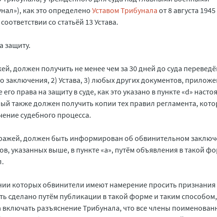
нал»), как это определено
Уставом Трибунала
от 8 августа 1945 
соответствии со статьёй 13 Устава.
а защиту.
й, должен получить не менее чем за 30 дней до суда перевед
о заключения, 2) Устава, 3) любых других документов, приложе
го права на защиту в суде, как это указано в пункте «d» насто
мый также должен получить копии тех правил регламента, кот
чение судебного процесса.
тражей, должен быть информирован об обвинительном заклю
ов, указанных выше, в пункте «а», путём объявления в такой ф
л.
шении которых обвинители имеют намерение просить признания
ть сделано путём публикации в такой форме и таким способом,
 включать разъяснение Трибунала, что все члены поименован