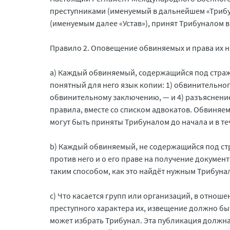
преступниками (именуемый в дальнейшем «Трибу
(именуемым далее «Устав»), принят Трибуналом в 
Правило 2. Оповещение обвиняемых и права их н
a) Каждый обвиняемый, содержащийся под страже
понятный для него язык копии: 1) обвинительног
обвинительному заключению, — и 4) разъяснение е
правила, вместе со списком адвокатов. Обвиняе
могут быть приняты Трибуналом до начала и в те
b) Каждый обвиняемый, не содержащийся под с
против него и о его праве на получение документ
таким способом, как это найдёт нужным Трибуна
c) Что касается групп или организаций, в отно
преступного характера их, извещение должно бы
может избрать Трибунал. Эта публикация должна