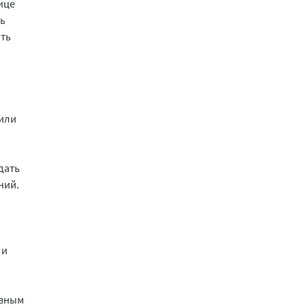
ице
ть
ать
 или
дать
ний.
 и
авным