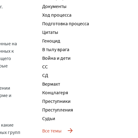
Документы
г.
Ход процесса
Подготовка процесса
Цитаты
Геноцид
ённые на
В тылу врага
нных к
Война и дети
ящего
орые
СС
СД
Вермахт
чении
Концлагеря
орме и
Преступники
Преступления
Судьи
 какие
Все темы
ных групп