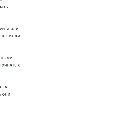
вать
ента или
длежит ли
онными
 принятых
е на
у они