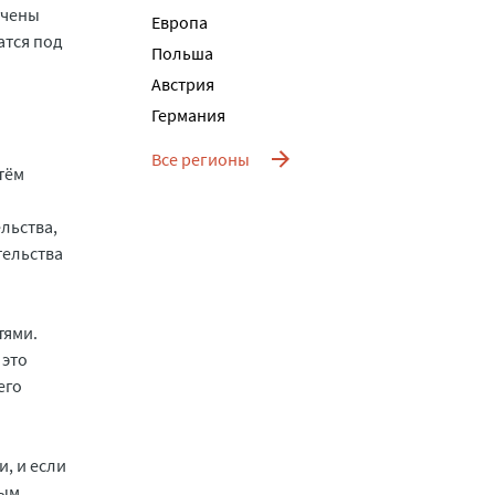
учены
Европа
атся под
Польша
Австрия
Германия
Все регионы
тём
льства,
тельства
тями.
 это
его
, и если
ным