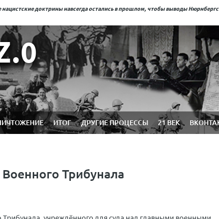
ые нацистские доктрины навсегда остались в прошлом, чтобы выводы Нюрнберг
Z.0
НИЧТОЖЕНИЕ
ИТОГ
ДРУГИЕ ПРОЦЕССЫ
21 ВЕК
ВКОНТА
 Военного Трибунала
 Трибунала, учреждённого для суда над главными военными