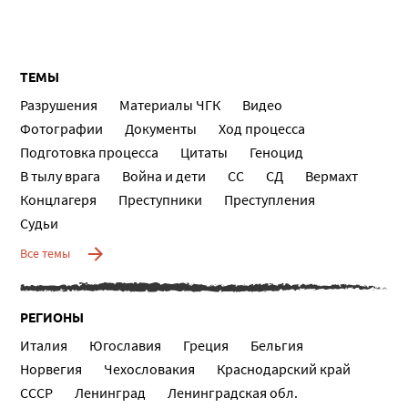
ТЕМЫ
Разрушения
Материалы ЧГК
Видео
Фотографии
Документы
Ход процесса
Подготовка процесса
Цитаты
Геноцид
В тылу врага
Война и дети
СС
СД
Вермахт
Концлагеря
Преступники
Преступления
Судьи
Все темы
РЕГИОНЫ
Италия
Югославия
Греция
Бельгия
Норвегия
Чехословакия
Краснодарский край
СССР
Ленинград
Ленинградская обл.