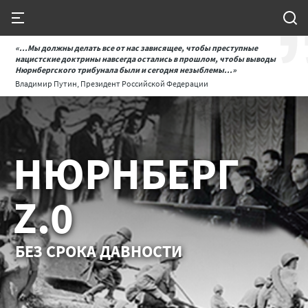
«...Мы должны делать все от нас зависящее, чтобы преступные
нацистские доктрины навсегда остались в прошлом, чтобы выводы
Нюрнбергского трибунала были и сегодня незыблемы...»
Владимир Путин, Президент Российской Федерации
НЮРНБЕРГ
Z.0
БЕЗ СРОКА ДАВНОСТИ