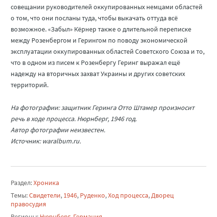
совещании руководителей оккупированных немцами областей
о том, что они посланы туда, чтобы выкачать оттуда всё
возможное. «Забыл» Кёрнер также о длительной переписке
между Розенбергом и Герингом по поводу экономической
эксплуатации оккупированных областей Советского Союза и то,
что в одном из писем к Розенбергу Геринг выражал ещё
надежду на вторичных захват Украины и других советских
территорий.
На фотографии: защитник Геринга Отто Штамер произносит
речь в ходе процесса. Нюрнберг, 1946 год.
Автор фотографии неизвестен.
Источник: waralbum.ru.
Раздел:
Хроника
Темы:
Свидетели
,
1946
,
Руденко
,
Ход процесса
,
Дворец
правосудия
Регионы:
Нюрнберг
,
Германия