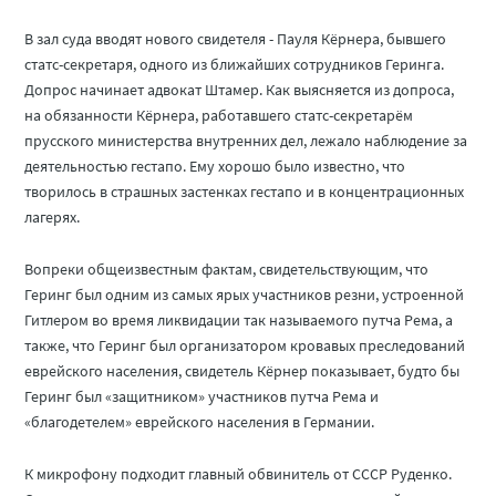
В зал суда вводят нового свидетеля - Пауля Кёрнера, бывшего
статс-секретаря, одного из ближайших сотрудников Геринга.
Допрос начинает адвокат Штамер. Как выясняется из допроса,
на обязанности Кёрнера, работавшего статс-секретарём
прусского министерства внутренних дел, лежало наблюдение за
деятельностью гестапо. Ему хорошо было известно, что
творилось в страшных застенках гестапо и в концентрационных
лагерях.
Вопреки общеизвестным фактам, свидетельствующим, что
Геринг был одним из самых ярых участников резни, устроенной
Гитлером во время ликвидации так называемого путча Рема, а
также, что Геринг был организатором кровавых преследований
еврейского населения, свидетель Кёрнер показывает, будто бы
Геринг был «защитником» участников путча Рема и
«благодетелем» еврейского населения в Германии.
К микрофону подходит главный обвинитель от СССР Руденко.