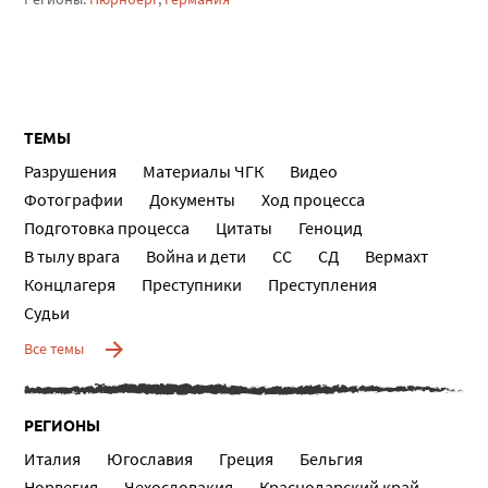
ТЕМЫ
Разрушения
Материалы ЧГК
Видео
Фотографии
Документы
Ход процесса
Подготовка процесса
Цитаты
Геноцид
В тылу врага
Война и дети
СС
СД
Вермахт
Концлагеря
Преступники
Преступления
Судьи
Все темы
РЕГИОНЫ
Италия
Югославия
Греция
Бельгия
Норвегия
Чехословакия
Краснодарский край