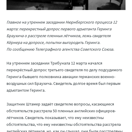
Главное на утреннем заседании Нюрнбергского процесса 12
марта: перекрестный допрос первого адъютанта Геринга
Браухича о расстреле пленных лётчиков, ложь свидетеля
Кёрнера на допросе, попытки выгородить Геринга.
По сообщению Телеграфного агентства Советского Союза.
На утреннем заседании Трибунала 12 марта начался
перекрёстный допрос третьего свидетеля по делу подсудимого
Геринга-бывшего полковника авиации германских военно-
воздушных сил Браухича. Свидетель долгое время был первым
адъютантом Геринга.
Защитник Штамер задаёт свидетелю вопросы, касающиеся
обстоятельств расстрела 50 пленных английских офицеров-
лётчиков. Свидетель показывает, что ему неизвестны
обстоятельства, что ему неизвестны обстоятельства расстрела
английских лётчиков, но, как он слышал, они были расстреляны