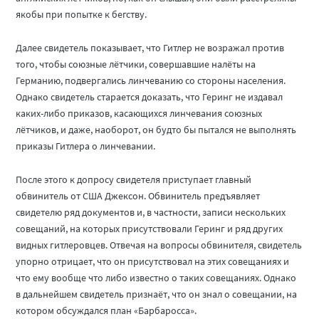
якобы при попытке к бегству.
Далее свидетель показывает, что Гитлер не возражал против
того, чтобы союзные лётчики, совершавшие налёты на
Германию, подвергались линчеванию со стороны населения.
Однако свидетель старается доказать, что Геринг не издавал
каких-либо приказов, касающихся линчевания союзных
лётчиков, и даже, наоборот, он будто бы пытался не выполнять
приказы Гитлера о линчевании.
После этого к допросу свидетеля приступает главный
обвинитель от США Джексон. Обвинитель предъявляет
свидетелю ряд документов и, в частности, записи нескольких
совещаний, на которых присутствовали Геринг и ряд других
видных гитлеровцев. Отвечая на вопросы обвинителя, свидетель
упорно отрицает, что он присутствовал на этих совещаниях и
что ему вообще что либо известно о таких совещаниях. Однако
в дальнейшем свидетель признаёт, что он знал о совещании, на
котором обсуждался план «Барбаросса».