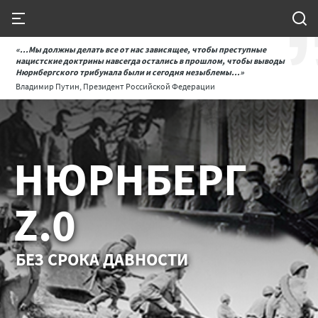
«...Мы должны делать все от нас зависящее, чтобы преступные
нацистские доктрины навсегда остались в прошлом, чтобы выводы
Нюрнбергского трибунала были и сегодня незыблемы...»
Владимир Путин, Президент Российской Федерации
НЮРНБЕРГ
Z.0
БЕЗ СРОКА ДАВНОСТИ