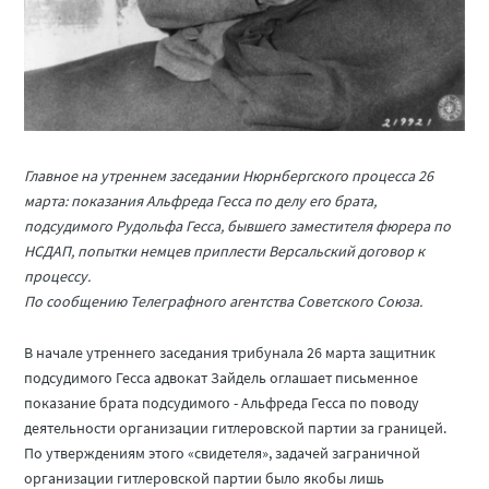
Главное на утреннем заседании Нюрнбергского процесса 26
марта: показания Альфреда Гесса по делу его брата,
подсудимого Рудольфа Гесса, бывшего заместителя фюрера по
НСДАП, попытки немцев приплести Версальский договор к
процессу.
По сообщению Телеграфного агентства Советского Союза.
В начале утреннего заседания трибунала 26 марта защитник
подсудимого Гесса адвокат Зайдель оглашает письменное
показание брата подсудимого - Альфреда Гесса по поводу
деятельности организации гитлеровской партии за границей.
По утверждениям этого «свидетеля», задачей заграничной
организации гитлеровской партии было якобы лишь