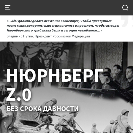
«...Мы должны делать все от нас зависящее, чтобы преступные
нацистские доктрины навсегда остались в прошлом, чтобы выводы
Нюрнбергского трибунала были и сегодня незыблемы...»
Владимир Путин, Президент Российской Федерации
НЮРНБЕРГ
Z.0
БЕЗ СРОКА ДАВНОСТИ