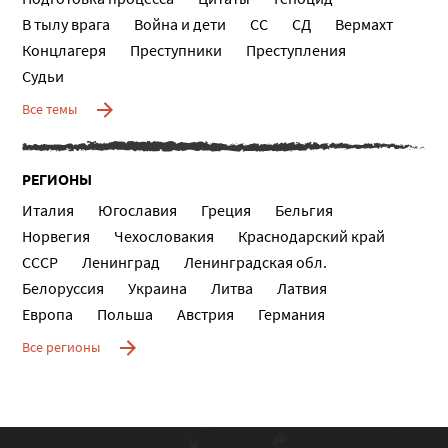
В тылу врага
Война и дети
СС
СД
Вермахт
Концлагеря
Преступники
Преступления
Судьи
Все темы
РЕГИОНЫ
Италия
Югославия
Греция
Бельгия
Норвегия
Чехословакия
Краснодарский край
СССР
Ленинград
Ленинградская обл.
Белоруссия
Украина
Литва
Латвия
Европа
Польша
Австрия
Германия
Все регионы