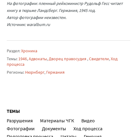
На фотографии: пленный рейхсминистр Рудольф Гесс читает
книгу в тюрьме Ландсберг. Германия, 1945 год.
Автор фотографии неизвестен.
Источник: waralbum.ru
Раздел:
Хроника
Темы:
1946
,
Адвокаты
,
Дворец правосудия
,
Свидетели
,
Ход
процесса
Регионы:
Нюрнберг
,
Германия
ТЕМЫ
Разрушения
Материалы ЧГК
Видео
Фотографии
Документы
Ход процесса
Подготовка процесса
Цитаты
Геноцид