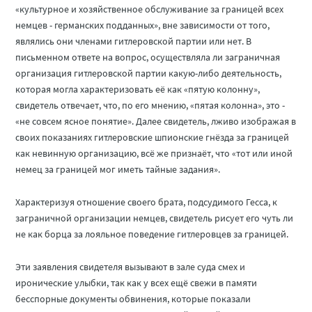
«культурное и хозяйственное обслуживание за границей всех
немцев - германских подданных», вне зависимости от того,
являлись они членами гитлеровской партии или нет. В
письменном ответе на вопрос, осуществляла ли заграничная
организация гитлеровской партии какую-либо деятельность,
которая могла характеризовать её как «пятую колонну»,
свидетель отвечает, что, по его мнению, «пятая колонна», это -
«не совсем ясное понятие». Далее свидетель, лживо изображая в
своих показаниях гитлеровские шпионские гнёзда за границей
как невинную организацию, всё же признаёт, что «тот или иной
немец за границей мог иметь тайные задания».
Характеризуя отношение своего брата, подсудимого Гесса, к
заграничной организации немцев, свидетель рисует его чуть ли
не как борца за лояльное поведение гитлеровцев за границей.
Эти заявления свидетеля вызывают в зале суда смех и
иронические улыбки, так как у всех ещё свежи в памяти
бесспорные документы обвинения, которые показали