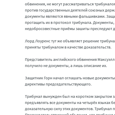
обвинения, не могут рассматриваться трибунало
против государственных деятелей союзных держа
документы являются явными фальшивками. Защит
протащить их в протокол трибунала. Документы,
недобросовестные приёмы зашиты преследуют д
Лорд Лоуренс тут же объявляет решение трибунал
приняты трибуналом в качестве доказательств.
Представитель английского обвинения Максуэлл-
получило не документы, а лишь описание их.
Защитник Горн начал оглашать новые документы,
директивы председательствующего.
Трибунал вынужден был на коротком закрытом 
предъявлять все документы на четырёх языках 
доказательную силу этих документов. Трибунал
Председательствующий объяснил, что трибунал н