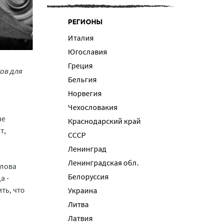
РЕГИОНЫ
Италия
Югославия
Греция
ов для
Бельгия
Норвегия
Чехословакия
не
Краснодарский край
т,
СССР
Ленинград
Ленинградская обл.
слова
Белоруссия
а -
ть, что
Украина
Литва
Латвия