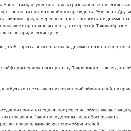
м. Часть этих «документов» - лишь грязные клеветнические вы
в, в частности против покойного президента Рузвельта. Други
а, видимо, преднамеренно пытается огласить эти документы,
 попавшие в протокол, используются прессой. Таким образом, 
алеко не юридические цели.
а, чтобы пресса не использовала документов до тех пор, пока
Файф присоединяется к протесту Покровского, заявляя, что 
 как будто он не слышал ни возражений обвинителей, ни пря
заседании принять специальное решение, обязывающее защит
без их оглашения. Защитники должны лишь обосновывать
 признал правильными возражения обвинителей.
е может допустить чтения и комментирования 300 - 400 докуме