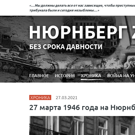
«...Мы должны делать все от нас зависящее, чтобы преступн
трибунала были и сегодня незыблемы...»
НЮРНБЕРГ 
БЕЗ СРОКА ДАВНОСТИ
ГЛАВНОЕ
ИСТОРИЯ
ХРОНИКА
ВОЙНА НА У
ХРОНИКА
27.03.2021
27 марта 1946 года на Нюрн