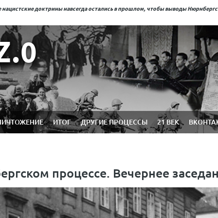
ые нацистские доктрины навсегда остались в прошлом, чтобы выводы Нюрнберг
Z.0
НИЧТОЖЕНИЕ
ИТОГ
ДРУГИЕ ПРОЦЕССЫ
21 ВЕК
ВКОНТА
бергском процессе. Вечернее заседа