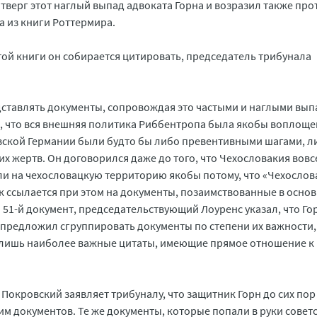
верг этот наглый выпад адвоката Горна и возразил также про
 из книги Роттермира.
той книги он собирается цитировать, председатель трибунала
ставлять документы, сопровождая это частыми и наглыми вы
я, что вся внешняя политика Риббентропа была якобы воплощ
овской Германии были будто бы либо превентивными шагами, л
х жертв. Он договорился даже до того, что Чехословакия вовс
и на чехословацкую территорию якобы потому, что «Чехослов
 ссылается при этом на документы, позаимствованные в основ
 51-й документ, председательствующий Лоуренс указал, что Го
 предложил сгруппировать документы по степени их важности,
ь лишь наиболее важные цитаты, имеющие прямое отношение к
Покровский заявляет трибуналу, что защитник Горн до сих пор
 документов. Те же документы, которые попали в руки совет