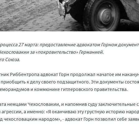
роцесса 27 марта: предоставление адвокатом Горном документ
ехословакии за «покровительство» Германией.
го Союза.
тник Риббентропа адвокат Горн продолжал начатое им накану
 приобщить к делу своего подзащитного. Эти документы состоя
 меморандумов и коммюнике гитлеровского правительства.
ата немцами Чехословакии, и напомнив суду заключительные 
агрессии, а именно: «Я оканчиваю эту грустную историю народ
 чехословацким народом», - адвокат Горн позволил себе заяви