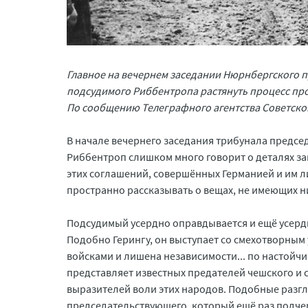
Главное на вечернем заседании Нюрнбергского п
подсудимого Риббентропа растянуть процесс п
По сообщению Телеграфного агентства Советско
В начале вечернего заседания трибунала предсе
Риббентроп слишком много говорит о деталях за
этих соглашений, совершённых Германией и им 
пространно рассказывать о вещах, не имеющих н
Подсудимый усердно оправдывается и ещё усердн
Подобно Герингу, он выступает со смехотворны
войсками и лишена независимости... по настойч
представляет известных предателей чешского и сл
выразителей воли этих народов. Подобные разг
председательствующего, который ещё раз подчер