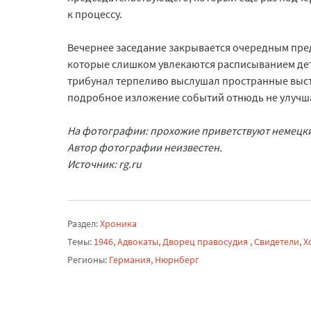
к процессу.
Вечернее заседание закрывается очередным пр
которые слишком увлекаются расписыванием дет
трибунал терпеливо выслушал пространные выст
подробное изложение событий отнюдь не улучша
На фотографии: прохожие приветствуют немецкие
Автор фотографии неизвестен.
Источник: rg.ru
Раздел:
Хроника
Темы:
1946
,
Адвокаты
,
Дворец правосудия
,
Свидетели
,
Х
Регионы:
Германия
,
Нюрнберг