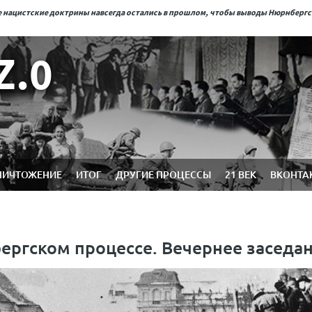
ые нацистские доктрины навсегда остались в прошлом, чтобы выводы Нюрнберг
Z.0
НИЧТОЖЕНИЕ
ИТОГ
ДРУГИЕ ПРОЦЕССЫ
21 ВЕК
ВКОНТА
бергском процессе. Вечернее заседа