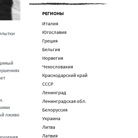
РЕГИОНЫ
Италия
Югославия
попытки
Греция
Бельгия
Норвегия
удимый
Чехословакия
арушениях
Краснодарский край
ает
СССР
Ленинград
и.
Ленинградская обл.
цкими
Белоруссия
мый лживо
Украина
Литва
Латвия
тношения