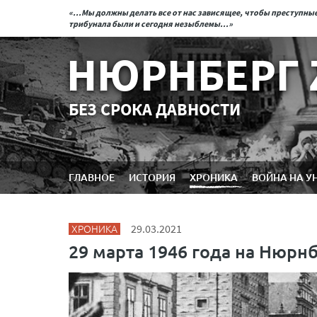
«...Мы должны делать все от нас зависящее, чтобы преступн
трибунала были и сегодня незыблемы...»
НЮРНБЕРГ 
БЕЗ СРОКА ДАВНОСТИ
ГЛАВНОЕ
ИСТОРИЯ
ХРОНИКА
ВОЙНА НА У
ХРОНИКА
29.03.2021
29 марта 1946 года на Нюрн