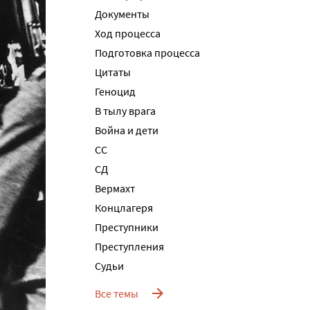
Документы
Ход процесса
Подготовка процесса
Цитаты
Геноцид
В тылу врага
Война и дети
СС
СД
Вермахт
Концлагеря
Преступники
Преступления
Судьи
Все темы