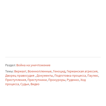
Раздел:
Война на уничтожение
Темы:
Вермахт
,
Военнопленные
,
Геноцид
,
Германская агрессия
,
Дворец правосудия
,
Документы
,
Подготовка процесса
,
Паулюс
,
Преступления
,
Преступники
,
Прокуроры
,
Руденко
,
Ход
процесса
,
Судьи
,
Видео