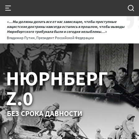
«...Мы должны делать все от нас зависящее, чтобы преступные
нацистские доктрины навсегда остались в прошлом, чтобы выводы
Нюрнбергского трибунала были и сегодня незыблемы...»
Владимир Путин, Президент Российской Федерации
НЮРНБЕРГ
Z.0
БЕЗ СРОКА ДАВНОСТИ