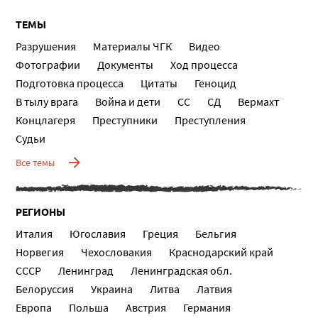
ТЕМЫ
Разрушения
Материалы ЧГК
Видео
Фотографии
Документы
Ход процесса
Подготовка процесса
Цитаты
Геноцид
В тылу врага
Война и дети
СС
СД
Вермахт
Концлагеря
Преступники
Преступления
Судьи
Все темы
РЕГИОНЫ
Италия
Югославия
Греция
Бельгия
Норвегия
Чехословакия
Краснодарский край
СССР
Ленинград
Ленинградская обл.
Белоруссия
Украина
Литва
Латвия
Европа
Польша
Австрия
Германия